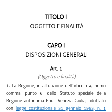
dal 15/04/2017 al 17/05/2017
dal 01/01/2017 al 14/04/2017
TITOLO I
dal 15/12/2016 al 31/12/2016
dal 13/08/2016 al 14/12/2016
OGGETTO E FINALITÀ
dal 13/04/2016 al 12/08/2016
dal 01/01/2016 al 12/04/2016
dal 13/11/2015 al 31/12/2015
CAPO I
dal 01/10/2015 al 12/11/2015
DISPOSIZIONI GENERALI
dal 11/08/2015 al 30/09/2015
dal 23/07/2015 al 10/08/2015
Art. 1
dal 26/02/2015 al 22/07/2015
(Oggetto e finalità)
1.
La Regione, in attuazione dell'articolo 4, primo
comma, punto 6, dello Statuto speciale della
Regione autonoma Friuli Venezia Giulia, adottato
con
legge costituzionale 31 gennaio 1963, n. 1