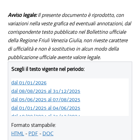
Avviso legale:
Il presente documento è riprodotto, con
variazioni nella veste grafica ed eventuali annotazioni, dal
corrispondente testo pubblicato nel Bollettino ufficiale
della Regione Friuli Venezia Giulia, non riveste carattere
di ufficialità e non è sostitutivo in alcun modo della
pubblicazione ufficiale avente valore legale.
Scegli il testo vigente nel periodo:
dal 01/01/2026
dal 08/08/2025 al 31/12/2025
dal 05/06/2025 al 07/08/2025
dal 01/01/2025 al 04/06/2025
dal 10/08/2024 al 31/12/2024
dal 14/05/2024 al 09/08/2024
Formato stampabile:
dal 11/08/2022 al 13/05/2024
HTML
-
PDF
-
DOC