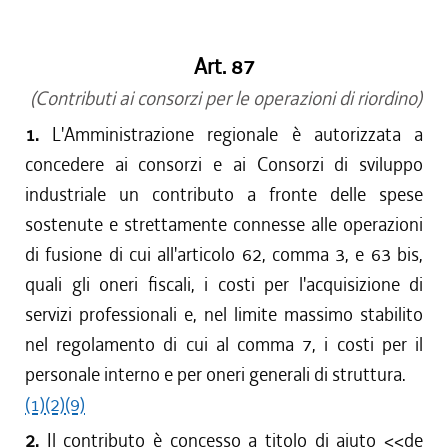
dal 15/04/2017 al 17/05/2017
dal 01/01/2017 al 14/04/2017
Art. 87
dal 15/12/2016 al 31/12/2016
(Contributi ai consorzi per le operazioni di riordino)
dal 13/08/2016 al 14/12/2016
dal 13/04/2016 al 12/08/2016
1.
L'Amministrazione regionale è autorizzata a
dal 01/01/2016 al 12/04/2016
concedere ai consorzi e ai Consorzi di sviluppo
dal 13/11/2015 al 31/12/2015
industriale un contributo a fronte delle spese
dal 01/10/2015 al 12/11/2015
sostenute e strettamente connesse alle operazioni
dal 11/08/2015 al 30/09/2015
di fusione di cui all'articolo 62, comma 3, e 63 bis,
dal 23/07/2015 al 10/08/2015
quali gli oneri fiscali, i costi per l'acquisizione di
dal 26/02/2015 al 22/07/2015
servizi professionali e, nel limite massimo stabilito
nel regolamento di cui al comma 7, i costi per il
personale interno e per oneri generali di struttura.
(1)
(2)
(9)
2.
Il contributo è concesso a titolo di aiuto <<de