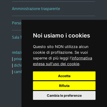
Amministrazione trasparente
Persone e Uffici
Noi usiamo i cookies
Sala Tiziano Tessitori
Questo sito NON utilizza alcun
redazione web
|
note legali
|
glossario
cookie di profilazione. Se vuoi
saperne di più leggi l'
informativa
|
privacy
|
social media policy
estesa sull'uso dei cookie
.
|
dichiarazione di accessibilità
|
feedback
|
cambio preferenze cookie
Accetta
Rifiuta
Realizzato da
Cambia le preferenze