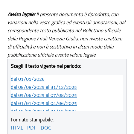
Avviso legale:
Il presente documento è riprodotto, con
variazioni nella veste grafica ed eventuali annotazioni, dal
corrispondente testo pubblicato nel Bollettino ufficiale
della Regione Friuli Venezia Giulia, non riveste carattere
di ufficialità e non è sostitutivo in alcun modo della
pubblicazione ufficiale avente valore legale.
Scegli il testo vigente nel periodo:
dal 01/01/2026
dal 08/08/2025 al 31/12/2025
dal 05/06/2025 al 07/08/2025
dal 01/01/2025 al 04/06/2025
dal 10/08/2024 al 31/12/2024
dal 14/05/2024 al 09/08/2024
Formato stampabile:
dal 11/08/2022 al 13/05/2024
HTML
-
PDF
-
DOC