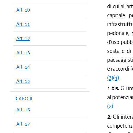
dal 13/08
di cui all'
Art. 10
dal 13/04
capitale p
dal 01/01
infrastrut
Art. 11
dal 13/11
pedonale, 
dal 01/10
Art. 12
d'uso pubbli
dal 11/08
dal 23/07
sosta e di
Art. 13
dal 26/02
paesaggisti
Art. 14
e raccordi f
(3)
(4)
Art. 15
1 bis.
Gli i
al potenzia
CAPO II
(2)
Art. 16
2.
Gli inter
Art. 17
competenza 