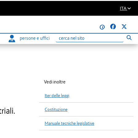
ITA
@
persone e uffici
Eseg
Ricerca
Vedi inoltre
Iter delle leggi
iali.
Costituzione
Manuale tecniche legislative