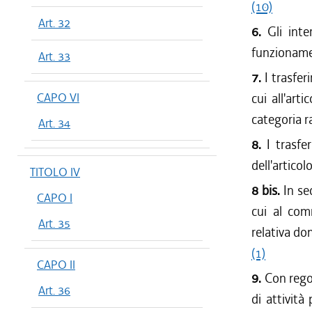
(10)
Art. 32
6.
Gli int
funzionamen
Art. 33
7.
I trasfer
CAPO VI
cui all'art
categoria ra
Art. 34
8.
I trasf
dell'artico
TITOLO IV
8 bis.
In se
CAPO I
cui al com
Art. 35
relativa d
(1)
CAPO II
9.
Con rego
Art. 36
di attività 