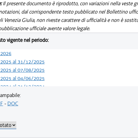
e:
Il presente documento è riprodotto, con variazioni nella veste gr
notazioni, dal corrispondente testo pubblicato nel Bollettino uffic
i Venezia Giulia, non riveste carattere di ufficialità e non è sostit
ubblicazione ufficiale avente valore legale.
esto vigente nel periodo:
/2026
/2025 al 31/12/2025
/2025 al 07/08/2025
/2025 al 04/06/2025
/2024 al 31/12/2024
/2024 al 09/08/2024
ampabile:
/2022 al 13/05/2024
F
-
DOC
/2022 al 10/08/2022
/2022 al 08/08/2022
/2022 al 20/07/2022
/2022 al 13/06/2022