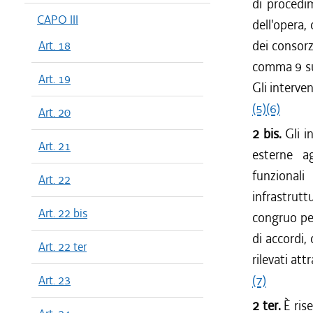
di procedim
CAPO III
dell'opera, 
dei consorz
Art. 18
comma 9 sul
Art. 19
Gli interve
(5)
(6)
Art. 20
2 bis.
Gli i
Art. 21
esterne a
funzionali
Art. 22
infrastrutt
Art. 22 bis
congruo pe
di accordi,
Art. 22 ter
rilevati at
(7)
Art. 23
2 ter.
È ris