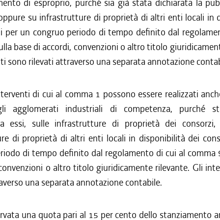
ento di esproprio, purché sia già stata dichiarata la pubb
oppure su infrastrutture di proprietà di altri enti locali in 
i per un congruo periodo di tempo definito dal regolamen
la base di accordi, convenzioni o altro titolo giuridicament
nti sono rilevati attraverso una separata annotazione contab
nterventi di cui al comma 1 possono essere realizzati anch
gli agglomerati industriali di competenza, purché st
 a essi, sulle infrastrutture di proprietà dei consorzi
ure di proprietà di altri enti locali in disponibilità dei con
riodo di tempo definito dal regolamento di cui al comma 9
 convenzioni o altro titolo giuridicamente rilevante. Gli int
traverso una separata annotazione contabile.
ervata una quota pari al 15 per cento dello stanziamento a