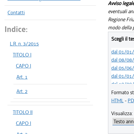
Avviso legal
eventuali an
Contatti
Regione Friul
Indice:
modo della p
Scegli il t
L.R. n. 3/2015
dal 01/01
TITOLO I
dal 08/08
CAPO I
dal 05/06
dal 01/01
Art. 1
dal 10/08
Art. 2
dal 14/05
Formato st
dal 11/08
HTML
-
PD
dal 09/08
TITOLO II
Visualizza:
dal 21/07
CAPO I
dal 14/06
dal 01/01