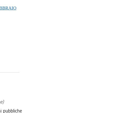
EBBRAIO
he)
ni pubbliche