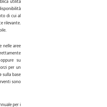
lica utilità
disponibilità
to di cui al
e rilevante.
ile.
e nelle aree
rettamente
, oppure su
sorzi per un
 sulla base
erventi sono
nnuale per i