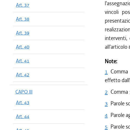
l'assegnazi
Art. 37
vincoli po
Art. 38
presentaz
realizzazio
Art. 39
interventi
all'articolo
Art. 40
Art. 41
Note:
1
Comma 8 
Art. 42
effetto dal
2
Comma 1 
CAPO III
Art. 43
3
Parole s
4
Parole a
Art. 44
5
Parole s