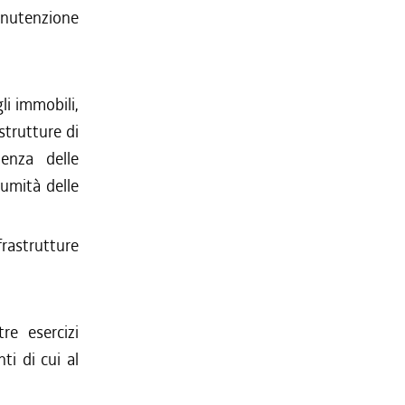
manutenzione
li immobili,
strutture di
enza delle
lumità delle
rastrutture
re esercizi
ti di cui al