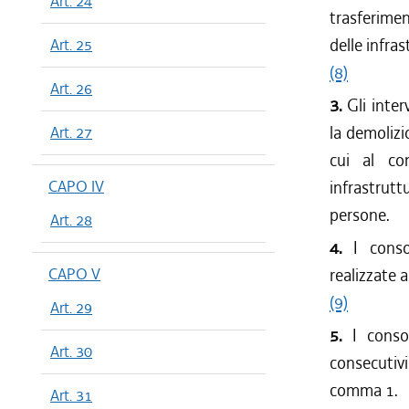
Art. 24
trasferimen
delle infras
Art. 25
(8)
Art. 26
3.
Gli inte
la demolizi
Art. 27
cui al co
CAPO IV
infrastrutt
persone.
Art. 28
4.
I conso
CAPO V
realizzate a
(9)
Art. 29
5.
I conso
Art. 30
consecutivi
comma 1.
Art. 31