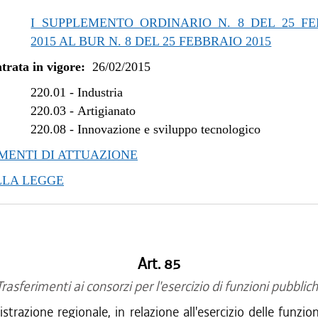
/2021 al 31/12/2021
I SUPPLEMENTO ORDINARIO N. 8 DEL 25 F
/2021 al 11/08/2021
2015 AL BUR N. 8 DEL 25 FEBBRAIO 2015
/2020 al 25/02/2021
trata in vigore:
26/02/2015
/2020 al 11/11/2020
/2020 al 25/06/2020
220.01
-
Industria
/2019 al 31/12/2019
220.03
-
Artigianato
220.08
-
Innovazione e sviluppo tecnologico
/2019 al 10/07/2019
/2019 al 30/04/2019
ENTI DI ATTUAZIONE
/2018 al 31/12/2018
LLA LEGGE
/2018 al 28/03/2018
/2017 al 31/12/2017
/2017 al 10/11/2017
/2017 al 09/08/2017
Art. 85
/2017 al 17/05/2017
/2017 al 14/04/2017
rasferimenti ai consorzi per l'esercizio di funzioni pubblic
/2016 al 31/12/2016
strazione regionale, in relazione all'esercizio delle funzio