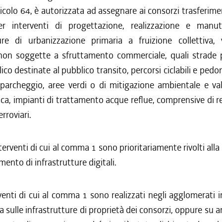
/2016 al 14/12/2016
articolo 64, è autorizzata ad assegnare ai consorzi trasferime
/2016 al 12/08/2016
er interventi di progettazione, realizzazione e manu
/2016 al 12/04/2016
ture di urbanizzazione primaria a fruizione collettiva, 
/2015 al 31/12/2015
non soggette a sfruttamento commerciale, quali strade 
/2015 al 12/11/2015
co destinate al pubblico transito, percorsi ciclabili e pedon
/2015 al 30/09/2015
/2015 al 10/08/2015
 parcheggio, aree verdi o di mitigazione ambientale e val
/2015 al 22/07/2015
ca, impianti di trattamento acque reflue, comprensive di re
erroviari.
nterventi di cui al comma 1 sono prioritariamente rivolti alla
mento di infrastrutture digitali.
venti di cui al comma 1 sono realizzati negli agglomerati in
sulle infrastrutture di proprietà dei consorzi, oppure su 