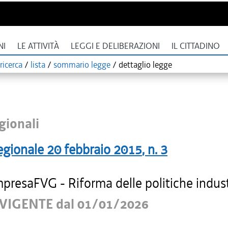
NI
LE ATTIVITÀ
LEGGI E DELIBERAZIONI
IL CITTADINO
ricerca
/
lista
/
sommario legge
/
dettaglio legge
gionali
egionale
20 febbraio 2015
, n.
3
presaFVG - Riforma delle politiche industr
VIGENTE dal 01/01/2026