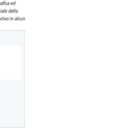
afica ed
iale della
utivo in alcun