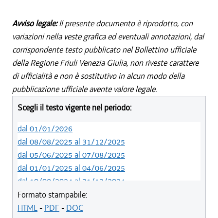
Avviso legale:
Il presente documento è riprodotto, con
variazioni nella veste grafica ed eventuali annotazioni, dal
corrispondente testo pubblicato nel Bollettino ufficiale
della Regione Friuli Venezia Giulia, non riveste carattere
di ufficialità e non è sostitutivo in alcun modo della
pubblicazione ufficiale avente valore legale.
Scegli il testo vigente nel periodo:
dal 01/01/2026
dal 08/08/2025 al 31/12/2025
dal 05/06/2025 al 07/08/2025
dal 01/01/2025 al 04/06/2025
dal 10/08/2024 al 31/12/2024
dal 14/05/2024 al 09/08/2024
Formato stampabile:
dal 11/08/2022 al 13/05/2024
HTML
-
PDF
-
DOC