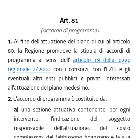
dal 15/04/2017 al 17/05/2017
dal 01/01/2017 al 14/04/2017
Art. 81
dal 15/12/2016 al 31/12/2016
dal 13/08/2016 al 14/12/2016
(Accordo di programma)
dal 13/04/2016 al 12/08/2016
1.
Al fine dell'attuazione del piano di cui all'articolo
dal 01/01/2016 al 12/04/2016
80, la Regione promuove la stipula di accordi di
dal 13/11/2015 al 31/12/2015
programma ai sensi dell'
articolo 19 della legge
dal 01/10/2015 al 12/11/2015
regionale 7/2000
con i consorzi, con l'EZIT e gli
dal 11/08/2015 al 30/09/2015
eventuali altri enti pubblici e privati interessati
dal 23/07/2015 al 10/08/2015
all'attuazione del piano medesimo.
dal 26/02/2015 al 22/07/2015
2.
L'accordo di programma è costituito da:
a)
una sezione attuativa contenente, per ogni
intervento, l'indicazione del soggetto
responsabile dell'attuazione, del costo
complessivo, del fabbisogno finanziario e la sua