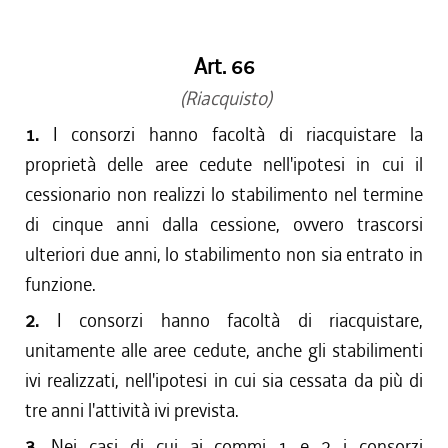
dal 15/04/2017 al 17/05/2017
dal 01/01/2017 al 14/04/2017
Art. 66
dal 15/12/2016 al 31/12/2016
dal 13/08/2016 al 14/12/2016
(Riacquisto)
dal 13/04/2016 al 12/08/2016
1.
I consorzi hanno facoltà di riacquistare la
dal 01/01/2016 al 12/04/2016
proprietà delle aree cedute nell'ipotesi in cui il
dal 13/11/2015 al 31/12/2015
cessionario non realizzi lo stabilimento nel termine
dal 01/10/2015 al 12/11/2015
di cinque anni dalla cessione, ovvero trascorsi
dal 11/08/2015 al 30/09/2015
ulteriori due anni, lo stabilimento non sia entrato in
dal 23/07/2015 al 10/08/2015
funzione.
dal 26/02/2015 al 22/07/2015
2.
I consorzi hanno facoltà di riacquistare,
unitamente alle aree cedute, anche gli stabilimenti
ivi realizzati, nell'ipotesi in cui sia cessata da più di
tre anni l'attività ivi prevista.
3.
Nei casi di cui ai commi 1 e 2 i consorzi