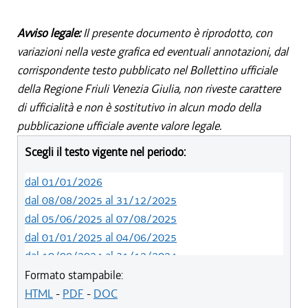
Avviso legale:
Il presente documento è riprodotto, con
variazioni nella veste grafica ed eventuali annotazioni, dal
corrispondente testo pubblicato nel Bollettino ufficiale
della Regione Friuli Venezia Giulia, non riveste carattere
di ufficialità e non è sostitutivo in alcun modo della
pubblicazione ufficiale avente valore legale.
Scegli il testo vigente nel periodo:
dal 01/01/2026
dal 08/08/2025 al 31/12/2025
dal 05/06/2025 al 07/08/2025
dal 01/01/2025 al 04/06/2025
dal 10/08/2024 al 31/12/2024
dal 14/05/2024 al 09/08/2024
Formato stampabile:
dal 11/08/2022 al 13/05/2024
HTML
-
PDF
-
DOC