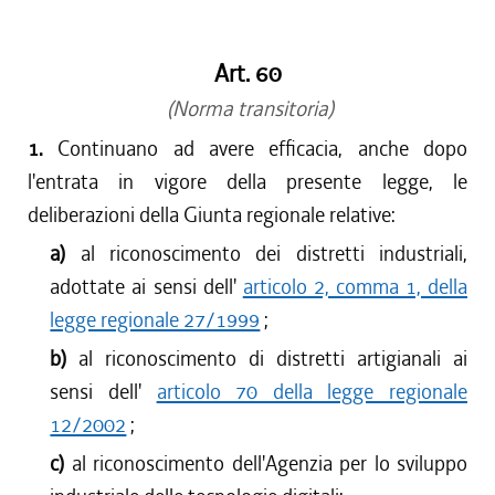
dal 15/04/2017 al 17/05/2017
dal 01/01/2017 al 14/04/2017
Art. 60
dal 15/12/2016 al 31/12/2016
dal 13/08/2016 al 14/12/2016
(Norma transitoria)
dal 13/04/2016 al 12/08/2016
1.
Continuano ad avere efficacia, anche dopo
dal 01/01/2016 al 12/04/2016
l'entrata in vigore della presente legge, le
dal 13/11/2015 al 31/12/2015
deliberazioni della Giunta regionale relative:
dal 01/10/2015 al 12/11/2015
a)
al riconoscimento dei distretti industriali,
dal 11/08/2015 al 30/09/2015
adottate ai sensi dell'
articolo 2, comma 1, della
dal 23/07/2015 al 10/08/2015
dal 26/02/2015 al 22/07/2015
legge regionale 27/1999
;
b)
al riconoscimento di distretti artigianali ai
sensi dell'
articolo 70 della legge regionale
12/2002
;
c)
al riconoscimento dell'Agenzia per lo sviluppo