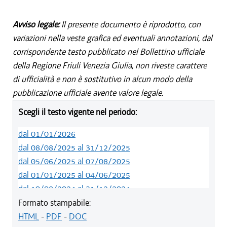
Avviso legale:
Il presente documento è riprodotto, con
variazioni nella veste grafica ed eventuali annotazioni, dal
corrispondente testo pubblicato nel Bollettino ufficiale
della Regione Friuli Venezia Giulia, non riveste carattere
di ufficialità e non è sostitutivo in alcun modo della
pubblicazione ufficiale avente valore legale.
Scegli il testo vigente nel periodo:
dal 01/01/2026
dal 08/08/2025 al 31/12/2025
dal 05/06/2025 al 07/08/2025
dal 01/01/2025 al 04/06/2025
dal 10/08/2024 al 31/12/2024
dal 14/05/2024 al 09/08/2024
Formato stampabile:
dal 11/08/2022 al 13/05/2024
HTML
-
PDF
-
DOC