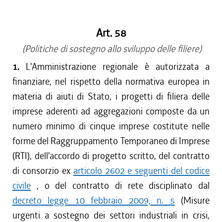
dal 15/04/2017 al 17/05/2017
dal 01/01/2017 al 14/04/2017
Art. 58
dal 15/12/2016 al 31/12/2016
dal 13/08/2016 al 14/12/2016
(Politiche di sostegno allo sviluppo delle filiere)
dal 13/04/2016 al 12/08/2016
1.
L'Amministrazione regionale è autorizzata a
dal 01/01/2016 al 12/04/2016
finanziare, nel rispetto della normativa europea in
dal 13/11/2015 al 31/12/2015
materia di aiuti di Stato, i progetti di filiera delle
dal 01/10/2015 al 12/11/2015
imprese aderenti ad aggregazioni composte da un
dal 11/08/2015 al 30/09/2015
numero minimo di cinque imprese costitute nelle
dal 23/07/2015 al 10/08/2015
forme del Raggruppamento Temporaneo di Imprese
dal 26/02/2015 al 22/07/2015
(RTI), dell'accordo di progetto scritto, del contratto
di consorzio ex
articolo 2602 e seguenti del codice
civile
, o del contratto di rete disciplinato dal
decreto legge 10 febbraio 2009, n. 5
(Misure
urgenti a sostegno dei settori industriali in crisi,