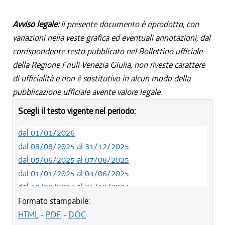
Avviso legale:
Il presente documento è riprodotto, con
variazioni nella veste grafica ed eventuali annotazioni, dal
corrispondente testo pubblicato nel Bollettino ufficiale
della Regione Friuli Venezia Giulia, non riveste carattere
di ufficialità e non è sostitutivo in alcun modo della
pubblicazione ufficiale avente valore legale.
Scegli il testo vigente nel periodo:
dal 01/01/2026
dal 08/08/2025 al 31/12/2025
dal 05/06/2025 al 07/08/2025
dal 01/01/2025 al 04/06/2025
dal 10/08/2024 al 31/12/2024
dal 14/05/2024 al 09/08/2024
Formato stampabile:
dal 11/08/2022 al 13/05/2024
HTML
-
PDF
-
DOC