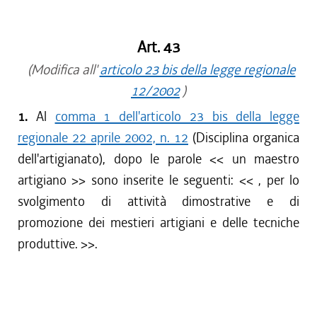
dal 15/04/2017 al 17/05/2017
dal 01/01/2017 al 14/04/2017
Art. 43
dal 15/12/2016 al 31/12/2016
(Modifica all'
dal 13/08/2016 al 14/12/2016
articolo 23 bis della legge regionale
dal 13/04/2016 al 12/08/2016
12/2002
)
dal 01/01/2016 al 12/04/2016
1.
Al
comma 1 dell'articolo 23 bis della legge
dal 13/11/2015 al 31/12/2015
regionale 22 aprile 2002, n. 12
(Disciplina organica
dal 01/10/2015 al 12/11/2015
dell'artigianato), dopo le parole <<
un maestro
dal 11/08/2015 al 30/09/2015
artigiano
>> sono inserite le seguenti: <<
, per lo
dal 23/07/2015 al 10/08/2015
svolgimento di attività dimostrative e di
dal 26/02/2015 al 22/07/2015
promozione dei mestieri artigiani e delle tecniche
produttive.
>>.