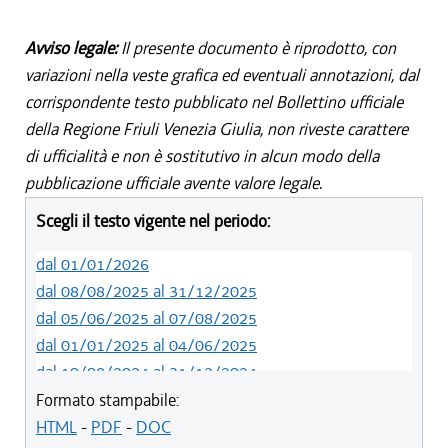
Avviso legale:
Il presente documento è riprodotto, con
variazioni nella veste grafica ed eventuali annotazioni, dal
corrispondente testo pubblicato nel Bollettino ufficiale
della Regione Friuli Venezia Giulia, non riveste carattere
di ufficialità e non è sostitutivo in alcun modo della
pubblicazione ufficiale avente valore legale.
Scegli il testo vigente nel periodo:
dal 01/01/2026
dal 08/08/2025 al 31/12/2025
dal 05/06/2025 al 07/08/2025
dal 01/01/2025 al 04/06/2025
dal 10/08/2024 al 31/12/2024
dal 14/05/2024 al 09/08/2024
Formato stampabile:
dal 11/08/2022 al 13/05/2024
HTML
-
PDF
-
DOC