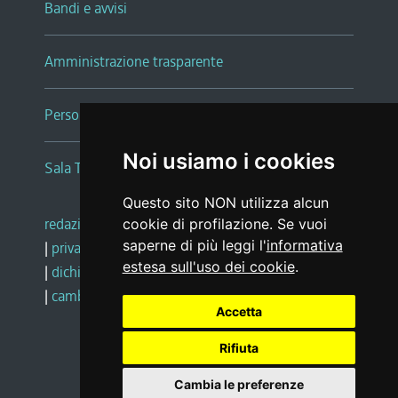
Bandi e avvisi
Amministrazione trasparente
Persone e Uffici
Noi usiamo i cookies
Sala Tiziano Tessitori
Questo sito NON utilizza alcun
redazione web
|
note legali
|
glossario
cookie di profilazione. Se vuoi
saperne di più leggi l'
informativa
|
privacy
|
social media policy
estesa sull'uso dei cookie
.
|
dichiarazione di accessibilità
|
feedback
|
cambio preferenze cookie
Accetta
Rifiuta
Realizzato da
Cambia le preferenze