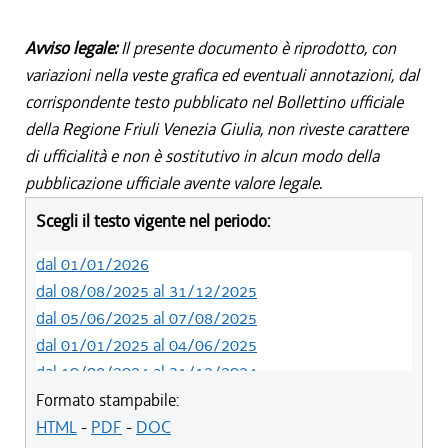
Avviso legale:
Il presente documento è riprodotto, con
variazioni nella veste grafica ed eventuali annotazioni, dal
corrispondente testo pubblicato nel Bollettino ufficiale
della Regione Friuli Venezia Giulia, non riveste carattere
di ufficialità e non è sostitutivo in alcun modo della
pubblicazione ufficiale avente valore legale.
Scegli il testo vigente nel periodo:
dal 01/01/2026
dal 08/08/2025 al 31/12/2025
dal 05/06/2025 al 07/08/2025
dal 01/01/2025 al 04/06/2025
dal 10/08/2024 al 31/12/2024
dal 14/05/2024 al 09/08/2024
Formato stampabile:
dal 11/08/2022 al 13/05/2024
HTML
-
PDF
-
DOC