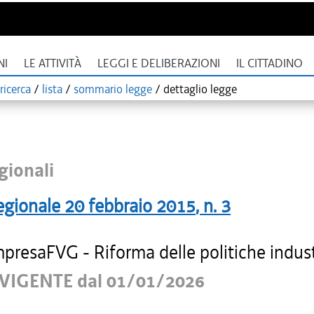
NI
LE ATTIVITÀ
LEGGI E DELIBERAZIONI
IL CITTADINO
ricerca
/
lista
/
sommario legge
/
dettaglio legge
gionali
egionale
20 febbraio 2015
, n.
3
presaFVG - Riforma delle politiche industr
VIGENTE dal 01/01/2026