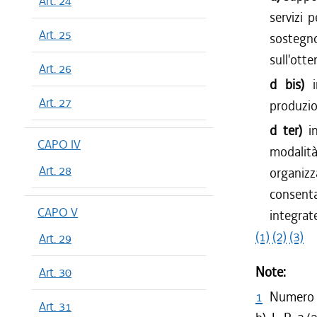
Art. 24
servizi p
Art. 25
sostegn
sull'ott
Art. 26
d bis)
Art. 27
produzio
d ter)
i
CAPO IV
modalit
Art. 28
organizz
consenta
CAPO V
integrate
(1)
(2)
(3)
Art. 29
Note:
Art. 30
1
Numero 3
Art. 31