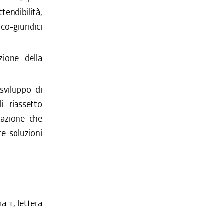
tendibilità,
o-giuridici
zione della
 sviluppo di
i riassetto
cazione che
re soluzioni
a 1, lettera