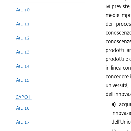
dal 13/08
ivi previste
Art. 10
dal 13/04
medie impre
dal 01/01
dei proces
Art. 11
dal 13/11
conoscenze
dal 01/10
Art. 12
conoscenze 
dal 11/08
dal 23/07
prodotti a
Art. 13
dal 26/02
prodotti e 
Art. 14
in linea con
concedere i
Art. 15
università,
dell'innovaz
CAPO II
a)
acqui
Art. 16
innovazi
dell'Uni
Art. 17