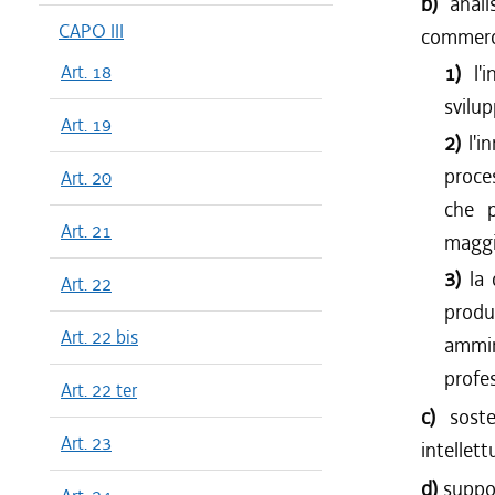
b)
anali
CAPO III
commerci
Art. 18
1)
l'
svilup
Art. 19
2)
l'i
proces
Art. 20
che p
Art. 21
maggi
3)
la 
Art. 22
produ
Art. 22 bis
ammin
profes
Art. 22 ter
c)
sost
Art. 23
intellett
d)
suppor