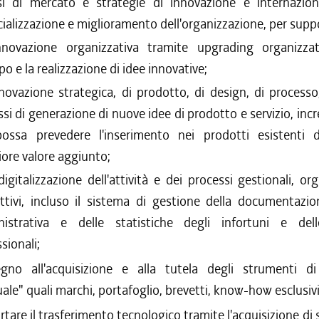
si di mercato e strategie di innovazione e internaziona
alizzazione e miglioramento dell'organizzazione, per supp
innovazione organizzativa tramite upgrading organizza
po e la realizzazione di idee innovative;
nnovazione strategica, di prodotto, di design, di process
si di generazione di nuove idee di prodotto e servizio, inc
ossa prevedere l'inserimento nei prodotti esistenti d
ore valore aggiunto;
digitalizzazione dell'attività e dei processi gestionali, org
ttivi, incluso il sistema di gestione della documentazio
istrativa e delle statistiche degli infortuni e del
sionali;
egno all'acquisizione e alla tutela degli strumenti di
uale" quali marchi, portafoglio, brevetti, know-how esclusivi
tare il trasferimento tecnologico tramite l'acquisizione di se