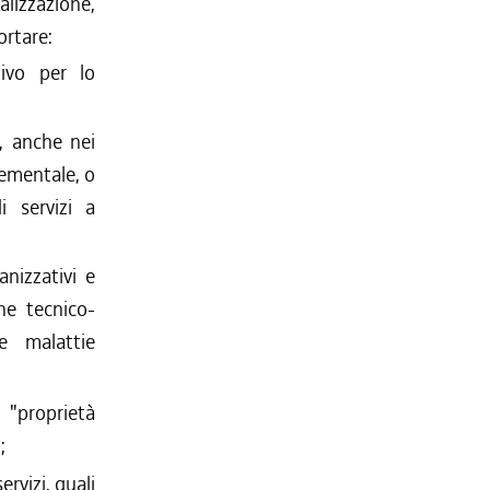
lizzazione,
ortare:
tivo per lo
o, anche nei
rementale, o
i servizi a
anizzativi e
ne tecnico-
le malattie
 "proprietà
;
rvizi, quali