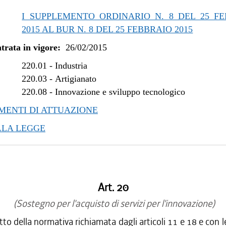
/2021 al 31/12/2021
I SUPPLEMENTO ORDINARIO N. 8 DEL 25 F
/2021 al 11/08/2021
2015 AL BUR N. 8 DEL 25 FEBBRAIO 2015
/2020 al 25/02/2021
trata in vigore:
26/02/2015
/2020 al 11/11/2020
/2020 al 25/06/2020
220.01
-
Industria
/2019 al 31/12/2019
220.03
-
Artigianato
220.08
-
Innovazione e sviluppo tecnologico
/2019 al 10/07/2019
/2019 al 30/04/2019
ENTI DI ATTUAZIONE
/2018 al 31/12/2018
LLA LEGGE
/2018 al 28/03/2018
/2017 al 31/12/2017
/2017 al 10/11/2017
/2017 al 09/08/2017
Art. 20
/2017 al 17/05/2017
/2017 al 14/04/2017
(Sostegno per l'acquisto di servizi per l'innovazione)
/2016 al 31/12/2016
tto della normativa richiamata dagli articoli 11 e 18 e con 