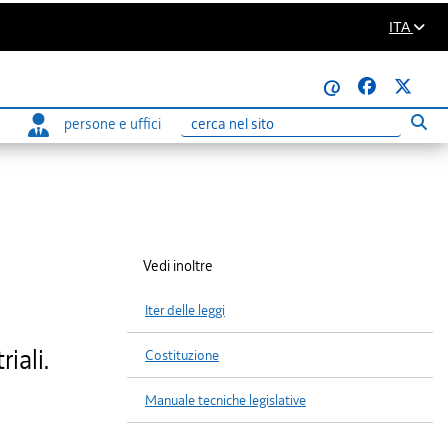
ITA
@
persone e uffici
Eseg
Ricerca
Vedi inoltre
Iter delle leggi
iali.
Costituzione
Manuale tecniche legislative