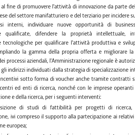
/2016 al 14/12/2016
, al fine di promuovere l'attività di innovazione da parte de
/2016 al 12/08/2016
se del settore manifatturiero e del terziario per incidere sul
/2016 al 12/04/2016
si interni, individuare nuove opportunità di business
/2015 al 31/12/2015
 qualificate, difendere la proprietà intellettuale, int
/2015 al 12/11/2015
tecnologiche per qualificare l'attività produttiva e svil
/2015 al 30/09/2015
/2015 al 10/08/2015
mpliando la gamma della propria offerta e migliorare la 
/2015 al 22/07/2015
dei processi aziendali, l'Amministrazione regionale è autori
 gli indirizzi individuati dalla strategia di specializzazione in
ncentivi sotto forma di voucher anche tramite contratti s
 centri ed enti di ricerca, nonché con le imprese operanti
ione e della ricerca, per i seguenti interventi:
sizione di studi di fattibilità per progetti di ricerca,
one, ivi compreso il supporto alla partecipazione ai relati
one europea;