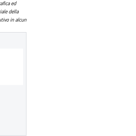
afica ed
iale della
utivo in alcun