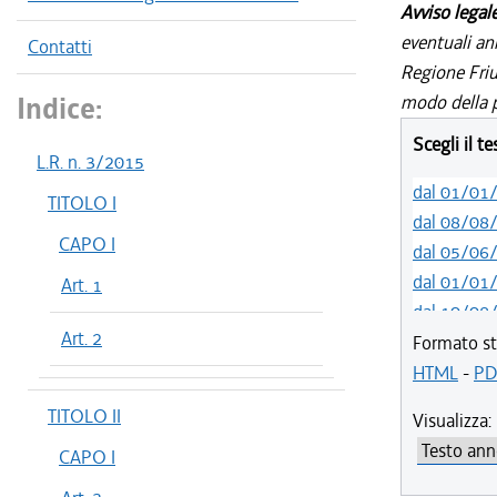
Avviso legal
eventuali an
Contatti
Regione Friul
Indice:
modo della p
Scegli il t
L.R. n. 3/2015
dal 01/01
TITOLO I
dal 08/08
CAPO I
dal 05/06
dal 01/01
Art. 1
dal 10/08
Art. 2
dal 14/05
Formato st
dal 11/08
HTML
-
PD
dal 09/08
TITOLO II
Visualizza:
dal 21/07
CAPO I
dal 14/06
dal 01/01