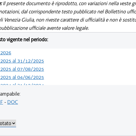
e:
Il presente documento è riprodotto, con variazioni nella veste gr
notazioni, dal corrispondente testo pubblicato nel Bollettino uffic
i Venezia Giulia, non riveste carattere di ufficialità e non è sostit
ubblicazione ufficiale avente valore legale.
esto vigente nel periodo:
/2026
/2025 al 31/12/2025
/2025 al 07/08/2025
/2025 al 04/06/2025
/2024 al 31/12/2024
/2024 al 09/08/2024
ampabile:
/2022 al 13/05/2024
F
-
DOC
/2022 al 10/08/2022
/2022 al 08/08/2022
/2022 al 20/07/2022
/2022 al 13/06/2022