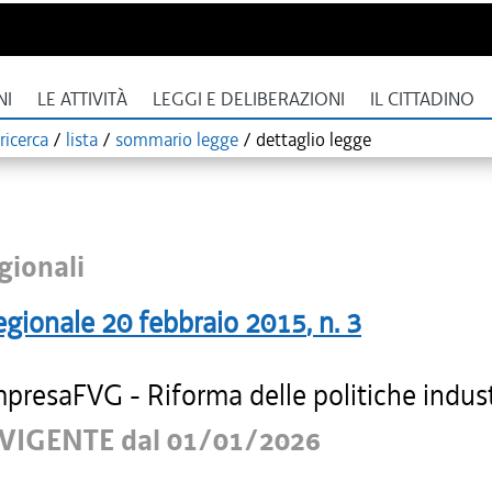
NI
LE ATTIVITÀ
LEGGI E DELIBERAZIONI
IL CITTADINO
ricerca
/
lista
/
sommario legge
/
dettaglio legge
gionali
egionale
20 febbraio 2015
, n.
3
presaFVG - Riforma delle politiche industr
VIGENTE dal 01/01/2026