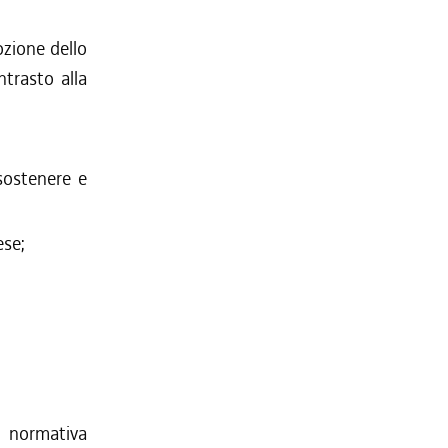
ozione dello
ntrasto alla
sostenere e
ese;
a normativa