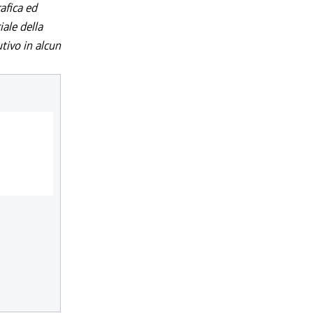
afica ed
iale della
utivo in alcun