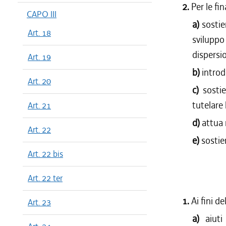
2.
Per le fi
CAPO III
a)
sostie
Art. 18
sviluppo
dispersio
Art. 19
b)
introd
Art. 20
c)
sosti
tutelare
Art. 21
d)
attua 
Art. 22
e)
sostie
Art. 22 bis
Art. 22 ter
1.
Ai fini d
Art. 23
a)
aiut