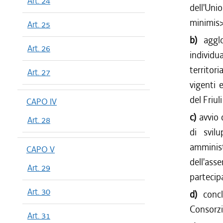
Art. 24
dell'Uni
minimis
Art. 25
b)
aggl
Art. 26
individu
territor
Art. 27
vigenti 
del Friul
CAPO IV
c)
avvio 
Art. 28
di svilu
amminist
CAPO V
dell'ass
Art. 29
partecipa
Art. 30
d)
conc
Consorzi
Art. 31