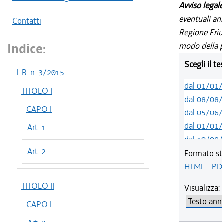
Avviso legal
eventuali an
Contatti
Regione Friul
Indice:
modo della p
Scegli il t
L.R. n. 3/2015
dal 01/01
TITOLO I
dal 08/08
CAPO I
dal 05/06
dal 01/01
Art. 1
dal 10/08
Art. 2
dal 14/05
Formato st
dal 11/08
HTML
-
PD
dal 09/08
TITOLO II
Visualizza:
dal 21/07
CAPO I
dal 14/06
dal 01/01