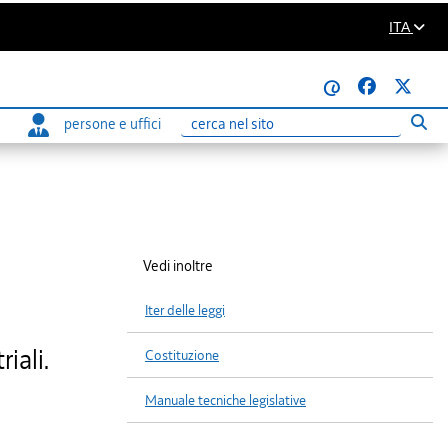
ITA
@
persone e uffici
Eseg
Ricerca
Vedi inoltre
Iter delle leggi
iali.
Costituzione
Manuale tecniche legislative