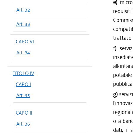
e)
micro
Art. 32
requisi
Commiss
Art. 33
compatib
trattato
CAPO VI
f)
servi
Art. 34
insediat
allonta
TITOLO IV
potabile
pubblica
CAPO I
g)
serviz
Art. 35
l'innova
regionale
CAPO II
o a band
Art. 36
dati, i s