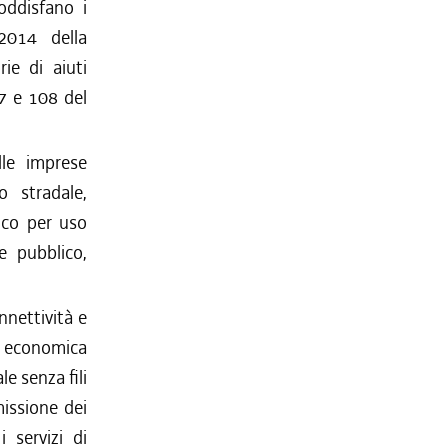
oddisfano i
2014 della
ie di aiuti
07 e 108 del
elle imprese
o stradale,
ico per uso
e pubblico,
onnettività e
a economica
le senza fili
missione dei
 i servizi di