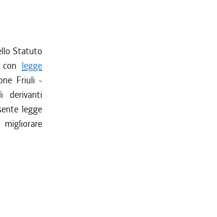
ello Statuto
to con
legge
ne Friuli -
i derivanti
esente legge
 migliorare