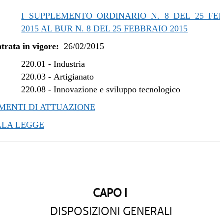
/2021 al 31/12/2021
I SUPPLEMENTO ORDINARIO N. 8 DEL 25 F
/2021 al 11/08/2021
2015 AL BUR N. 8 DEL 25 FEBBRAIO 2015
/2020 al 25/02/2021
trata in vigore:
26/02/2015
/2020 al 11/11/2020
/2020 al 25/06/2020
220.01
-
Industria
/2019 al 31/12/2019
220.03
-
Artigianato
220.08
-
Innovazione e sviluppo tecnologico
/2019 al 10/07/2019
/2019 al 30/04/2019
ENTI DI ATTUAZIONE
/2018 al 31/12/2018
LLA LEGGE
/2018 al 28/03/2018
/2017 al 31/12/2017
/2017 al 10/11/2017
/2017 al 09/08/2017
/2017 al 17/05/2017
CAPO I
/2017 al 14/04/2017
DISPOSIZIONI GENERALI
/2016 al 31/12/2016