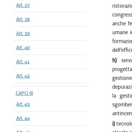
Art. 37
ristoraz
congress
Art. 38
anche fe
umane in
Art. 39
formazio
Art. 40
dell'effi
h)
serv
Art. 41
progettaz
Art. 42
gestione
depurazio
CAPO III
la gesti
Art. 43
sgombero
antincen
Art. 44
i)
tecnolo