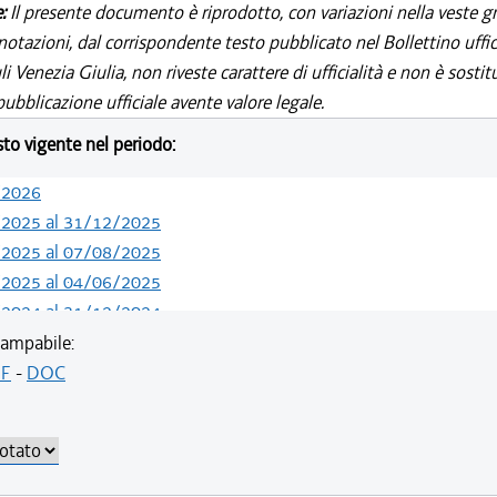
e:
Il presente documento è riprodotto, con variazioni nella veste gr
notazioni, dal corrispondente testo pubblicato nel Bollettino uffic
i Venezia Giulia, non riveste carattere di ufficialità e non è sostit
ubblicazione ufficiale avente valore legale.
esto vigente nel periodo:
/2026
/2025 al 31/12/2025
/2025 al 07/08/2025
/2025 al 04/06/2025
/2024 al 31/12/2024
/2024 al 09/08/2024
ampabile:
/2022 al 13/05/2024
F
-
DOC
/2022 al 10/08/2022
/2022 al 08/08/2022
/2022 al 20/07/2022
/2022 al 13/06/2022