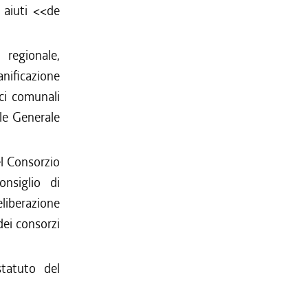
i aiuti <<de
 regionale,
nificazione
ici comunali
le Generale
el Consorzio
onsiglio di
eliberazione
dei consorzi
statuto del