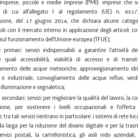
imprese, piccole e medie imprese (PMI): imprese che s
ti di cui all'allegato I al regolamento (UE) n. 651/
ione, del 17 giugno 2014, che dichiara alcune categor
ili con il mercato interno in applicazione degli articoli 1
 sul funzionamento dell'Unione europea (TFUE);
zi primari: servizi indispensabili a garantire l'attività d
e quali accessibilità, viabilità di accesso e di transit
namento delle acque meteoriche, approvvigionamento idr
 e industriale, convogliamento delle acque reflue, verd
 illuminazione e segnaletica;
i secondari: servizi per migliorare la qualità del lavoro, la c
zione, per sostenere i livelli occupazionali e l'offert
; tra tali servizi rientrano in particolare: i sistemi di rete loca
a larga per la riduzione del divario digitale e per la tras
ervizi postali, la cartellonistica, gli asili nido aziendali,