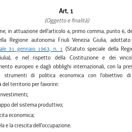
/2016 al 14/12/2016
/2016 al 12/08/2016
Art. 1
/2016 al 12/04/2016
(Oggetto e finalità)
/2015 al 31/12/2015
ne, in attuazione dell'articolo 4, primo comma, punto 6, d
/2015 al 12/11/2015
ella Regione autonoma Friuli Venezia Giulia, adotta
/2015 al 30/09/2015
nale 31 gennaio 1963, n. 1
(Statuto speciale della Regio
/2015 al 10/08/2015
ulia), e nel rispetto della Costituzione e dei vincol
/2015 al 22/07/2015
mento europeo e dagli obblighi internazionali, con la pr
i strumenti di politica economica con l'obiettivo di
à del territorio per favorire:
investimenti;
luppo del sistema produttivo;
scita economica;
ela e la crescita dell'occupazione.