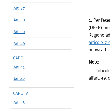
Art. 37
Art. 38
1.
Per l'es
(DEFR) prev
Art. 39
Regione ado
articolo 7
Art. 40
nuova artic
CAPO III
Note:
Art. 41
1
L'artico
all'art. 49
Art. 42
CAPO IV
Art. 43