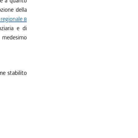
le a quanto
zione della
 regionale 8
iaria e di
 il medesimo
me stabilito