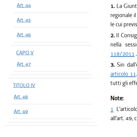
Art. 44
1.
La Giunt
regionale i
Art. 45
le cui previ
Art. 46
2.
Il Consi
nella sess
CAPO V
118/2011
.
Art. 47
3.
Sin dall
articolo 1
tutti gli ef
TITOLO IV
Art. 48
Note:
1
L'artico
Art. 49
all'art. 49