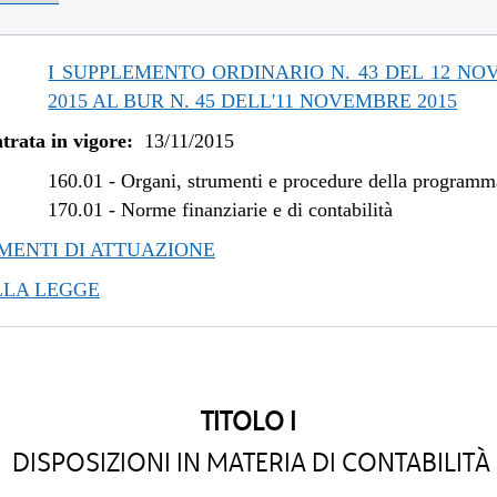
/2019 al 09/08/2019
/2018 al 31/12/2018
/2018 al 07/11/2018
I SUPPLEMENTO ORDINARIO N. 43 DEL 12 N
/2017 al 28/03/2018
2015 AL BUR N. 45 DELL'11 NOVEMBRE 2015
/2017 al 09/08/2017
trata in vigore:
13/11/2015
/2017 al 31/05/2017
/2016 al 08/01/2017
160.01
-
Organi, strumenti e procedure della program
/2016 al 12/08/2016
170.01
-
Norme finanziarie e di contabilità
/2015 al 12/01/2016
ENTI DI ATTUAZIONE
LLA LEGGE
TITOLO I
DISPOSIZIONI IN MATERIA DI CONTABILITÀ