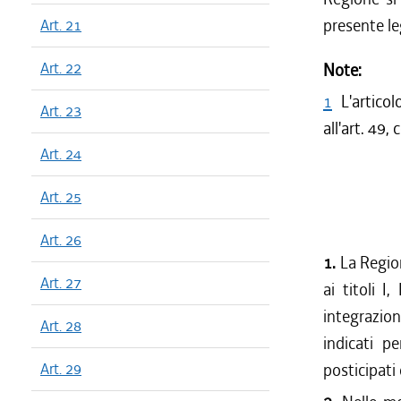
presente le
Art. 21
Art. 22
Note:
1
L'artico
Art. 23
all'art. 49
Art. 24
Art. 25
Art. 26
1.
La Region
Art. 27
ai titoli I
integrazio
Art. 28
indicati p
Art. 29
posticipati