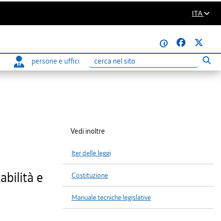
ITA
@
persone e uffici
Eseg
Ricerca
Vedi inoltre
Iter delle leggi
bilità e
Costituzione
Manuale tecniche legislative