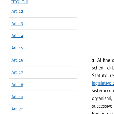
TITOLO II
Art. 12
Art. 13
Art. 14
Art. 15
1.
Al fine 
Art. 16
schemi di b
Art. 17
Statuto re
legislativo
Art. 18
sistemi cont
Art. 19
organismi,
successive 
Art. 20
Regione si