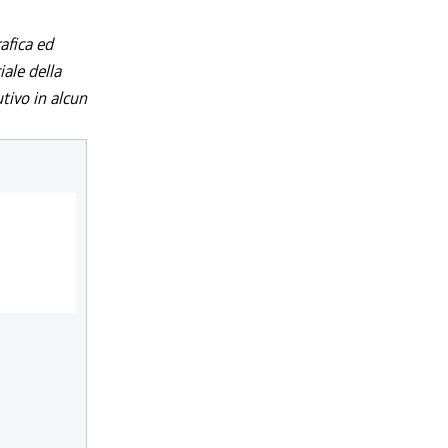
afica ed
iale della
utivo in alcun