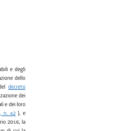
bili e degli
azione dello
 del
decreto
zzazione dei
li e dei loro
, n. 42
), e
rio 2016, la
o di cui la