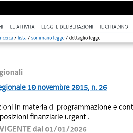
NI
LE ATTIVITÀ
LEGGI E DELIBERAZIONI
IL CITTADINO
ricerca
/
lista
/
sommario legge
/
dettaglio legge
gionali
egionale
10 novembre 2015
, n.
26
zioni in materia di programmazione e conta
sposizioni finanziarie urgenti.
VIGENTE dal 01/01/2026