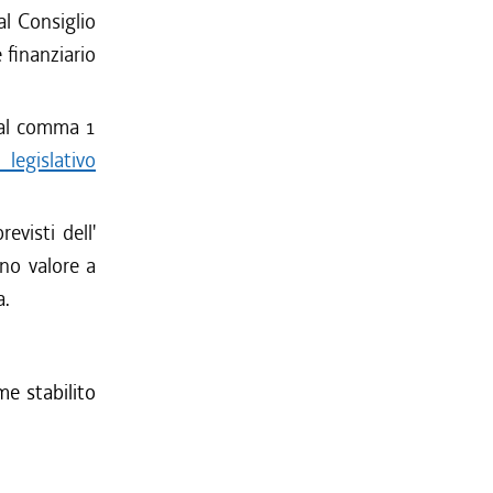
al Consiglio
 finanziario
i al comma 1
 legislativo
evisti dell'
o valore a
a.
me stabilito