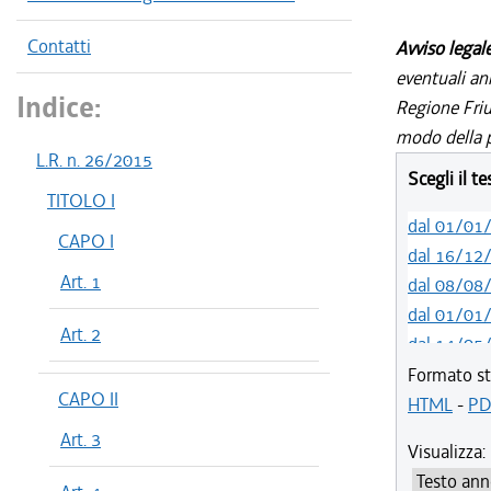
Contatti
Avviso legal
eventuali an
Indice:
Regione Friul
modo della p
L.R. n. 26/2015
Scegli il t
TITOLO I
dal 01/01
CAPO I
dal 16/12
Art. 1
dal 08/08
dal 01/01
Art. 2
dal 14/05
dal 01/01
Formato st
CAPO II
dal 01/01
HTML
-
PD
dal 19/12
Art. 3
Visualizza:
dal 10/08