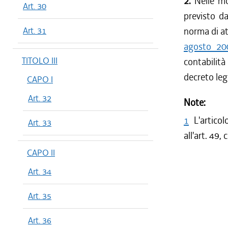
2.
Nelle mo
Art. 30
previsto d
Art. 31
norma di att
agosto 20
TITOLO III
contabilità
decreto legi
CAPO I
Art. 32
Note:
1
L'artico
Art. 33
all'art. 49
CAPO II
Art. 34
Art. 35
Art. 36