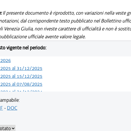
e:
Il presente documento è riprodotto, con variazioni nella veste gr
notazioni, dal corrispondente testo pubblicato nel Bollettino uffic
i Venezia Giulia, non riveste carattere di ufficialità e non è sostit
ubblicazione ufficiale avente valore legale.
esto vigente nel periodo:
/2026
/2025 al 31/12/2025
/2025 al 15/12/2025
/2025 al 07/08/2025
/2024 al 31/12/2024
/2024 al 13/05/2024
ampabile:
/2020 al 31/12/2023
F
-
DOC
/2019 al 31/12/2019
/2019 al 18/12/2019