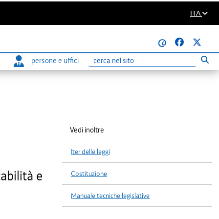
ITA
@
persone e uffici
Eseg
Ricerca
Vedi inoltre
Iter delle leggi
bilità e
Costituzione
Manuale tecniche legislative