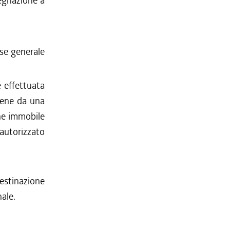
segnazione a
sse generale
è effettuata
bene da una
ene immobile
 autorizzato
destinazione
ale.