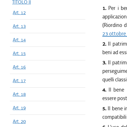
TITOLO II
1.
Per i be
Art. 12
applicazio
(Riordino d
Art. 13
23 ottobre
Art. 14
2.
Il patri
beni ad essi
Art. 15
3.
Il patrim
Art. 16
perseguiment
quelli class
Art. 17
4.
Il bene
Art. 18
essere post
Art. 19
5.
Il bene i
compatibili
Art. 20