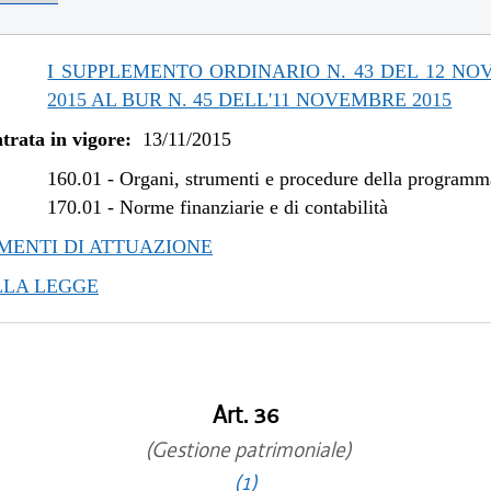
/2019 al 09/08/2019
/2018 al 31/12/2018
/2018 al 07/11/2018
I SUPPLEMENTO ORDINARIO N. 43 DEL 12 N
/2017 al 28/03/2018
2015 AL BUR N. 45 DELL'11 NOVEMBRE 2015
/2017 al 09/08/2017
trata in vigore:
13/11/2015
/2017 al 31/05/2017
/2016 al 08/01/2017
160.01
-
Organi, strumenti e procedure della program
/2016 al 12/08/2016
170.01
-
Norme finanziarie e di contabilità
/2015 al 12/01/2016
ENTI DI ATTUAZIONE
LLA LEGGE
Art. 36
(Gestione patrimoniale)
(1)