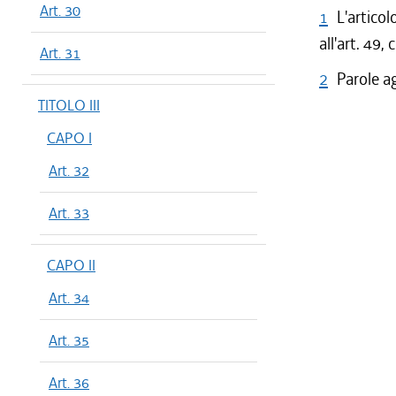
Art. 30
1
L'artico
all'art. 49
Art. 31
2
Parole a
TITOLO III
CAPO I
Art. 32
Art. 33
CAPO II
Art. 34
Art. 35
Art. 36