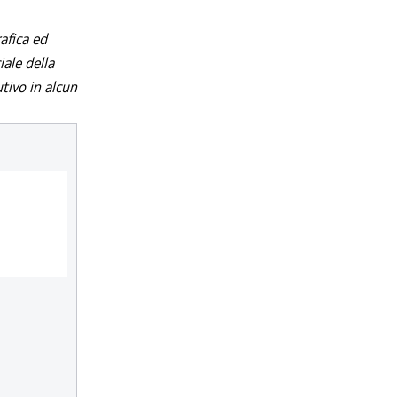
afica ed
iale della
utivo in alcun