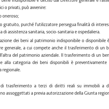
l bene indisponibile è deciso dal Direttore generale e l'as
ici o privati, può avvenire:
lo oneroso;
lo gratuito, purché l'utilizzatore persegua finalità di intere
a di assistenza sanitaria, socio-sanitaria e ospedaliera.
azione dei beni al patrimonio indisponibile o disponibile 
ore generale, a cui compete anche il trasferimento di un 
ll'altra del patrimonio aziendale. Il trasferimento di un b
le alla categoria dei beni disponibili è preventivamente
a regionale.
 di trasferimento a terzi di diritti reali su immobili a 
ono assoggettati a previa autorizzazione della Giunta region