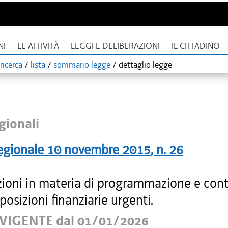
NI
LE ATTIVITÀ
LEGGI E DELIBERAZIONI
IL CITTADINO
ricerca
/
lista
/
sommario legge
/
dettaglio legge
gionali
egionale
10 novembre 2015
, n.
26
zioni in materia di programmazione e conta
sposizioni finanziarie urgenti.
VIGENTE dal 01/01/2026