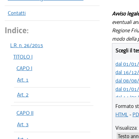
Contatti
Avviso legal
eventuali an
Indice:
Regione Friul
modo della p
L.R. n. 26/2015
Scegli il t
TITOLO I
dal 01/01
CAPO I
dal 16/12
Art. 1
dal 08/08
dal 01/01
Art. 2
dal 14/05
dal 01/01
Formato st
CAPO II
dal 01/01
HTML
-
PD
dal 19/12
Art. 3
Visualizza:
dal 10/08