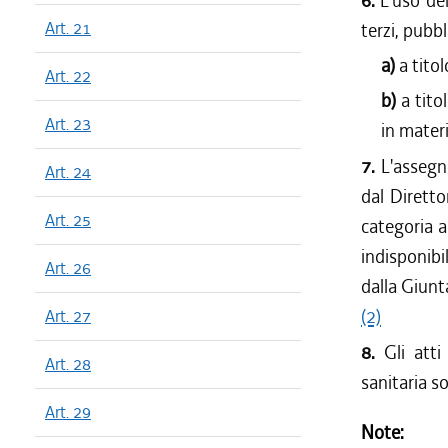
6.
L'uso de
Art. 21
terzi, pubbl
a)
a tito
Art. 22
b)
a tito
Art. 23
in materi
7.
L'assegn
Art. 24
dal Dirett
Art. 25
categoria a
indisponibi
Art. 26
dalla Giunt
(2)
Art. 27
8.
Gli atti
Art. 28
sanitaria s
Art. 29
Note: