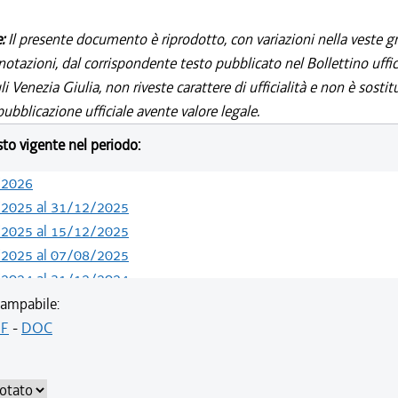
e:
Il presente documento è riprodotto, con variazioni nella veste gr
notazioni, dal corrispondente testo pubblicato nel Bollettino uffic
i Venezia Giulia, non riveste carattere di ufficialità e non è sostit
ubblicazione ufficiale avente valore legale.
esto vigente nel periodo:
/2026
/2025 al 31/12/2025
/2025 al 15/12/2025
/2025 al 07/08/2025
/2024 al 31/12/2024
/2024 al 13/05/2024
ampabile:
/2020 al 31/12/2023
F
-
DOC
/2019 al 31/12/2019
/2019 al 18/12/2019