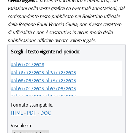
Avviso legale:
Il presente documento è riprodotto, con
variazioni nella veste grafica ed eventuali annotazioni, dal
corrispondente testo pubblicato nel Bollettino ufficiale
della Regione Friuli Venezia Giulia, non riveste carattere
di ufficialità e non è sostitutivo in alcun modo della
pubblicazione ufficiale avente valore legale.
Scegli il testo vigente nel periodo:
dal 01/01/2026
dal 16/12/2025 al 31/12/2025
dal 08/08/2025 al 15/12/2025
dal 01/01/2025 al 07/08/2025
dal 14/05/2024 al 31/12/2024
dal 01/01/2024 al 13/05/2024
Formato stampabile:
dal 01/01/2020 al 31/12/2023
HTML
-
PDF
-
DOC
dal 19/12/2019 al 31/12/2019
Visualizza:
dal 10/08/2019 al 18/12/2019