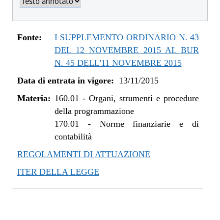
dal 01/01/2019 al 09/08/2019
dal 08/11/2018 al 31/12/2018
dal 29/03/2018 al 07/11/2018
Fonte:
I SUPPLEMENTO ORDINARIO N. 43
dal 10/08/2017 al 28/03/2018
DEL 12 NOVEMBRE 2015 AL BUR
dal 01/06/2017 al 09/08/2017
N. 45 DELL'11 NOVEMBRE 2015
dal 09/01/2017 al 31/05/2017
Data di entrata in vigore:
13/11/2015
dal 13/08/2016 al 08/01/2017
Materia:
dal 13/01/2016 al 12/08/2016
160.01
-
Organi, strumenti e procedure
della programmazione
dal 13/11/2015 al 12/01/2016
170.01
-
Norme finanziarie e di
contabilità
REGOLAMENTI DI ATTUAZIONE
ITER DELLA LEGGE