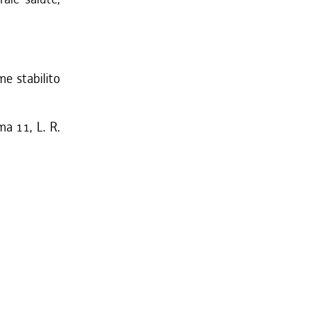
me stabilito
ma 11, L. R.