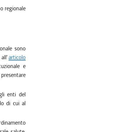
io regionale
gionale sono
all'
articolo
tuzionale e
o presentare
li enti del
lo di cui al
oordinamento
ale salute,