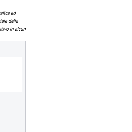
afica ed
iale della
utivo in alcun