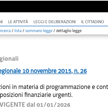
NI
LE ATTIVITÀ
LEGGI E DELIBERAZIONI
IL CITTADINO
ricerca
/
lista
/
sommario legge
/
dettaglio legge
gionali
egionale
10 novembre 2015
, n.
26
zioni in materia di programmazione e conta
sposizioni finanziarie urgenti.
VIGENTE dal 01/01/2026