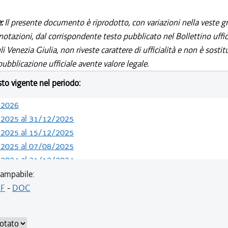
e:
Il presente documento è riprodotto, con variazioni nella veste gr
notazioni, dal corrispondente testo pubblicato nel Bollettino uffic
i Venezia Giulia, non riveste carattere di ufficialità e non è sostit
ubblicazione ufficiale avente valore legale.
esto vigente nel periodo:
/2026
/2025 al 31/12/2025
/2025 al 15/12/2025
/2025 al 07/08/2025
/2024 al 31/12/2024
/2024 al 13/05/2024
ampabile:
/2020 al 31/12/2023
F
-
DOC
/2019 al 31/12/2019
/2019 al 18/12/2019