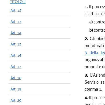
TITOLO II
1.
Il proces
Art. 12
si articola i
Art. 13
a)
control
b)
contro
Art. 14
2.
Gli obie
Art. 15
monitorati 
3 della l
Art. 16
organizzati
proposte di
Art. 17
3.
L'Azien
Art. 18
Servizio sa
comma 1.
Art. 19
4.
Il proce
Art. 20
per la sal