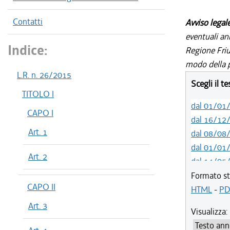
Contatti
Avviso legal
eventuali an
Indice:
Regione Friul
modo della p
L.R. n. 26/2015
Scegli il t
TITOLO I
dal 01/01
CAPO I
dal 16/12
Art. 1
dal 08/08
dal 01/01
Art. 2
dal 14/05
dal 01/01
Formato st
CAPO II
dal 01/01
HTML
-
PD
dal 19/12
Art. 3
Visualizza:
dal 10/08