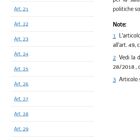
politiche soc
Art. 21
Art. 22
Note:
1
L'artico
Art. 23
all'art. 49
Art. 24
2
Vedi la 
28/2018 , c
Art. 25
3
Articolo
Art. 26
Art. 27
Art. 28
Art. 29