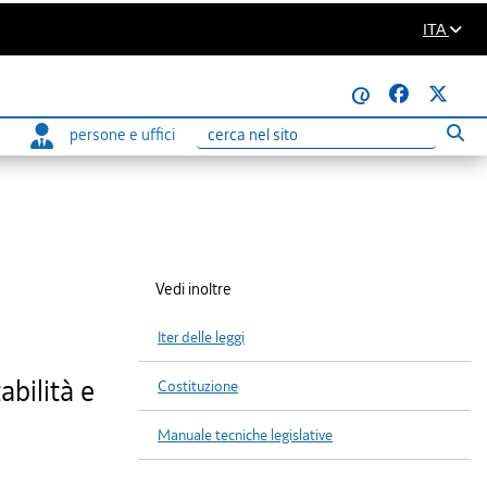
ITA
@
persone e uffici
Eseg
Ricerca
Vedi inoltre
Iter delle leggi
bilità e
Costituzione
Manuale tecniche legislative