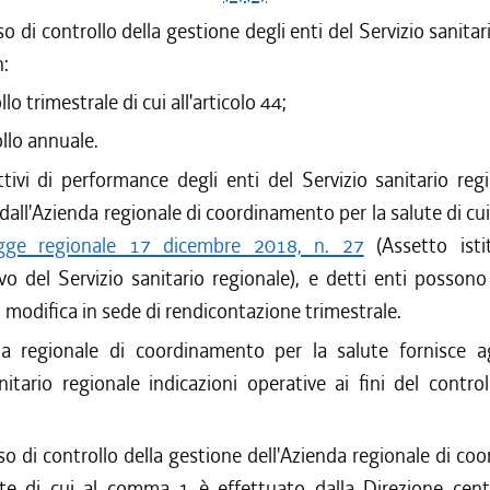
so di controllo della gestione degli enti del Servizio sanitar
n:
lo trimestrale di cui all'articolo 44;
llo annuale.
ttivi di performance degli enti del Servizio sanitario re
dall'Azienda regionale di coordinamento per la salute di cui 
egge regionale 17 dicembre 2018, n. 27
(Assetto isti
vo del Servizio sanitario regionale), e detti enti posson
 modifica in sede di rendicontazione trimestrale.
da regionale di coordinamento per la salute fornisce ag
nitario regionale indicazioni operative ai fini del control
sso di controllo della gestione dell'Azienda regionale di c
ute di cui al comma 1 è effettuato dalla Direzione centr