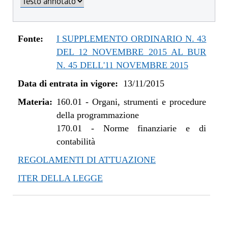
dal 01/01/2019 al 09/08/2019
dal 08/11/2018 al 31/12/2018
dal 29/03/2018 al 07/11/2018
Fonte:
I SUPPLEMENTO ORDINARIO N. 43
dal 10/08/2017 al 28/03/2018
DEL 12 NOVEMBRE 2015 AL BUR
dal 01/06/2017 al 09/08/2017
N. 45 DELL'11 NOVEMBRE 2015
dal 09/01/2017 al 31/05/2017
Data di entrata in vigore:
13/11/2015
dal 13/08/2016 al 08/01/2017
Materia:
dal 13/01/2016 al 12/08/2016
160.01
-
Organi, strumenti e procedure
della programmazione
dal 13/11/2015 al 12/01/2016
170.01
-
Norme finanziarie e di
contabilità
REGOLAMENTI DI ATTUAZIONE
ITER DELLA LEGGE