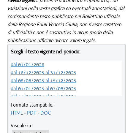
Avviso legale:
Il presente documento è riprodotto, con
variazioni nella veste grafica ed eventuali annotazioni, dal
corrispondente testo pubblicato nel Bollettino ufficiale
della Regione Friuli Venezia Giulia, non riveste carattere
di ufficialità e non è sostitutivo in alcun modo della
pubblicazione ufficiale avente valore legale.
Scegli il testo vigente nel periodo:
dal 01/01/2026
dal 16/12/2025 al 31/12/2025
dal 08/08/2025 al 15/12/2025
dal 01/01/2025 al 07/08/2025
dal 14/05/2024 al 31/12/2024
dal 01/01/2024 al 13/05/2024
Formato stampabile:
dal 01/01/2020 al 31/12/2023
HTML
-
PDF
-
DOC
dal 19/12/2019 al 31/12/2019
Visualizza:
dal 10/08/2019 al 18/12/2019