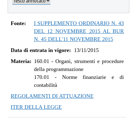
dal 01/01/2019 al 09/08/2019
dal 08/11/2018 al 31/12/2018
dal 29/03/2018 al 07/11/2018
Fonte:
I SUPPLEMENTO ORDINARIO N. 43
dal 10/08/2017 al 28/03/2018
DEL 12 NOVEMBRE 2015 AL BUR
dal 01/06/2017 al 09/08/2017
N. 45 DELL'11 NOVEMBRE 2015
dal 09/01/2017 al 31/05/2017
Data di entrata in vigore:
13/11/2015
dal 13/08/2016 al 08/01/2017
Materia:
dal 13/01/2016 al 12/08/2016
160.01
-
Organi, strumenti e procedure
della programmazione
dal 13/11/2015 al 12/01/2016
170.01
-
Norme finanziarie e di
contabilità
REGOLAMENTI DI ATTUAZIONE
ITER DELLA LEGGE