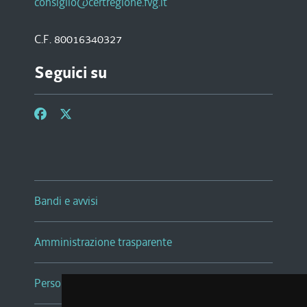
consiglio@certregione.fvg.it
C.F. 80016340327
Seguici su
Bandi e avvisi
Amministrazione trasparente
Persone e Uffici