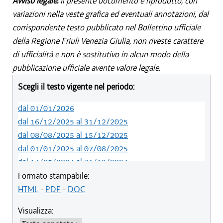
Avviso legale:
Il presente documento è riprodotto, con
variazioni nella veste grafica ed eventuali annotazioni, dal
corrispondente testo pubblicato nel Bollettino ufficiale
della Regione Friuli Venezia Giulia, non riveste carattere
di ufficialità e non è sostitutivo in alcun modo della
pubblicazione ufficiale avente valore legale.
Scegli il testo vigente nel periodo:
dal 01/01/2026
dal 16/12/2025 al 31/12/2025
dal 08/08/2025 al 15/12/2025
dal 01/01/2025 al 07/08/2025
dal 14/05/2024 al 31/12/2024
dal 01/01/2024 al 13/05/2024
Formato stampabile:
dal 01/01/2020 al 31/12/2023
HTML
-
PDF
-
DOC
dal 19/12/2019 al 31/12/2019
Visualizza:
dal 10/08/2019 al 18/12/2019