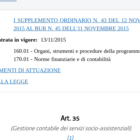
/2019 al 09/08/2019
/2018 al 31/12/2018
/2018 al 07/11/2018
I SUPPLEMENTO ORDINARIO N. 43 DEL 12 N
/2017 al 28/03/2018
2015 AL BUR N. 45 DELL'11 NOVEMBRE 2015
/2017 al 09/08/2017
trata in vigore:
13/11/2015
/2017 al 31/05/2017
/2016 al 08/01/2017
160.01
-
Organi, strumenti e procedure della program
/2016 al 12/08/2016
170.01
-
Norme finanziarie e di contabilità
/2015 al 12/01/2016
ENTI DI ATTUAZIONE
LLA LEGGE
Art. 35
(Gestione contabile dei servizi socio-assistenziali)
(1)