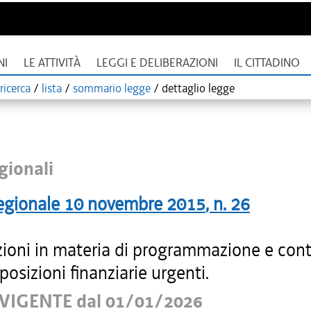
NI
LE ATTIVITÀ
LEGGI E DELIBERAZIONI
IL CITTADINO
ricerca
/
lista
/
sommario legge
/
dettaglio legge
gionali
egionale
10 novembre 2015
, n.
26
zioni in materia di programmazione e conta
sposizioni finanziarie urgenti.
VIGENTE dal 01/01/2026