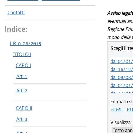
Contatti
Avviso legal
eventuali an
Indice:
Regione Friul
modo della p
L.R. n. 26/2015
Scegli il t
TITOLO I
dal 01/01
CAPO I
dal 16/12
Art. 1
dal 08/08
dal 01/01
Art. 2
dal 14/05
dal 01/01
Formato st
CAPO II
dal 01/01
HTML
-
PD
dal 19/12
Art. 3
Visualizza:
dal 10/08