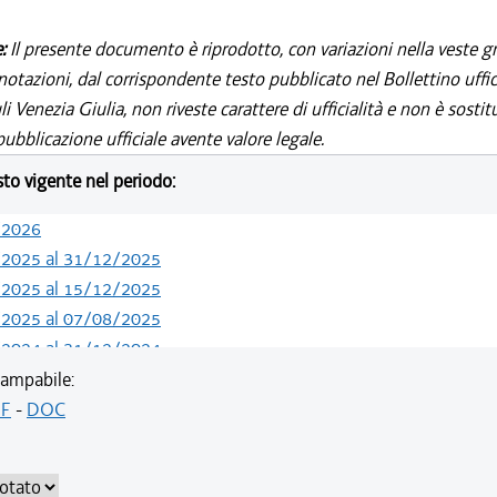
e:
Il presente documento è riprodotto, con variazioni nella veste gr
notazioni, dal corrispondente testo pubblicato nel Bollettino uffic
i Venezia Giulia, non riveste carattere di ufficialità e non è sostit
ubblicazione ufficiale avente valore legale.
esto vigente nel periodo:
/2026
/2025 al 31/12/2025
/2025 al 15/12/2025
/2025 al 07/08/2025
/2024 al 31/12/2024
/2024 al 13/05/2024
ampabile:
/2020 al 31/12/2023
F
-
DOC
/2019 al 31/12/2019
/2019 al 18/12/2019