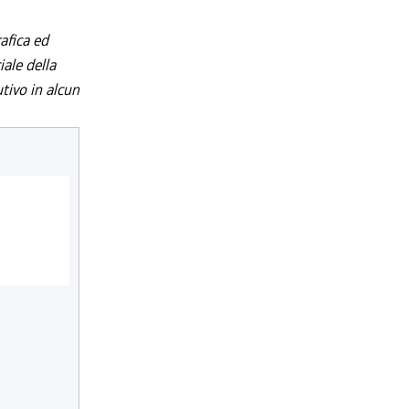
afica ed
iale della
utivo in alcun