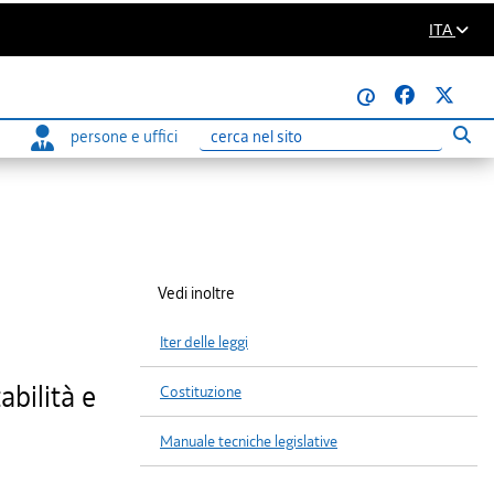
ITA
@
persone e uffici
Eseg
Ricerca
Vedi inoltre
Iter delle leggi
bilità e
Costituzione
Manuale tecniche legislative