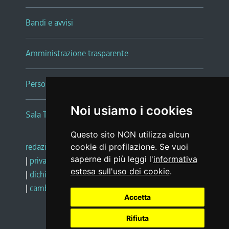
Bandi e avvisi
Amministrazione trasparente
Persone e Uffici
Noi usiamo i cookies
Sala Tiziano Tessitori
Questo sito NON utilizza alcun
redazione web
|
note legali
|
glossario
cookie di profilazione. Se vuoi
saperne di più leggi l'
informativa
|
privacy
|
social media policy
estesa sull'uso dei cookie
.
|
dichiarazione di accessibilità
|
feedback
|
cambio preferenze cookie
Accetta
Rifiuta
Realizzato da