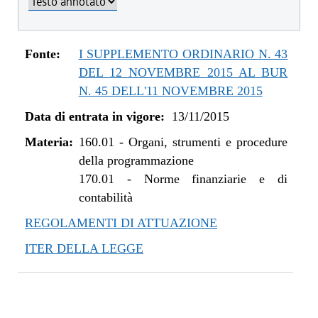
dal 01/01/2019 al 09/08/2019
dal 08/11/2018 al 31/12/2018
dal 29/03/2018 al 07/11/2018
Fonte:
I SUPPLEMENTO ORDINARIO N. 43
dal 10/08/2017 al 28/03/2018
DEL 12 NOVEMBRE 2015 AL BUR
dal 01/06/2017 al 09/08/2017
N. 45 DELL'11 NOVEMBRE 2015
dal 09/01/2017 al 31/05/2017
Data di entrata in vigore:
13/11/2015
dal 13/08/2016 al 08/01/2017
Materia:
dal 13/01/2016 al 12/08/2016
160.01
-
Organi, strumenti e procedure
della programmazione
dal 13/11/2015 al 12/01/2016
170.01
-
Norme finanziarie e di
contabilità
REGOLAMENTI DI ATTUAZIONE
ITER DELLA LEGGE