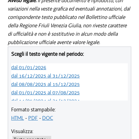
Avviso legale:
Il presente documento è riprodotto, con
variazioni nella veste grafica ed eventuali annotazioni, dal
corrispondente testo pubblicato nel Bollettino ufficiale
della Regione Friuli Venezia Giulia, non riveste carattere
di ufficialità e non è sostitutivo in alcun modo della
pubblicazione ufficiale avente valore legale.
Scegli il testo vigente nel periodo:
dal 01/01/2026
dal 16/12/2025 al 31/12/2025
dal 08/08/2025 al 15/12/2025
dal 01/01/2025 al 07/08/2025
dal 14/05/2024 al 31/12/2024
dal 01/01/2024 al 13/05/2024
Formato stampabile:
dal 01/01/2020 al 31/12/2023
HTML
-
PDF
-
DOC
dal 19/12/2019 al 31/12/2019
Visualizza:
dal 10/08/2019 al 18/12/2019