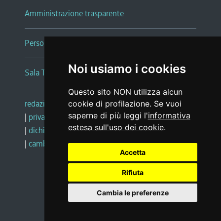
Amministrazione trasparente
Persone e Uffici
Noi usiamo i cookies
Sala Tiziano Tessitori
Questo sito NON utilizza alcun
redazione web
|
note legali
|
glossario
cookie di profilazione. Se vuoi
saperne di più leggi l'
informativa
|
privacy
|
social media policy
estesa sull'uso dei cookie
.
|
dichiarazione di accessibilità
|
feedback
|
cambio preferenze cookie
Accetta
Rifiuta
Realizzato da
Cambia le preferenze