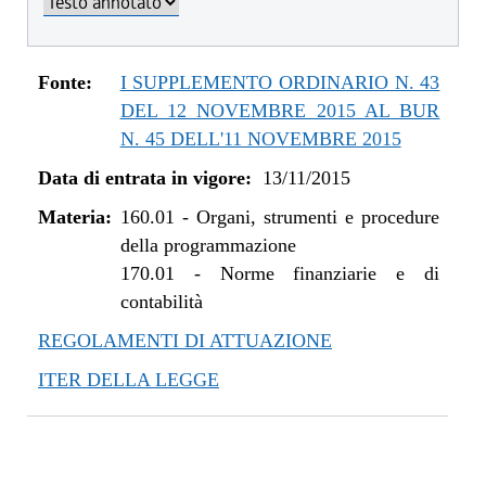
dal 01/01/2019 al 09/08/2019
dal 08/11/2018 al 31/12/2018
dal 29/03/2018 al 07/11/2018
Fonte:
I SUPPLEMENTO ORDINARIO N. 43
dal 10/08/2017 al 28/03/2018
DEL 12 NOVEMBRE 2015 AL BUR
dal 01/06/2017 al 09/08/2017
N. 45 DELL'11 NOVEMBRE 2015
dal 09/01/2017 al 31/05/2017
Data di entrata in vigore:
13/11/2015
dal 13/08/2016 al 08/01/2017
Materia:
dal 13/01/2016 al 12/08/2016
160.01
-
Organi, strumenti e procedure
della programmazione
dal 13/11/2015 al 12/01/2016
170.01
-
Norme finanziarie e di
contabilità
REGOLAMENTI DI ATTUAZIONE
ITER DELLA LEGGE