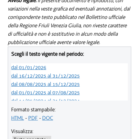
Avviso legale:
Il presente documento è riprodotto, con
variazioni nella veste grafica ed eventuali annotazioni, dal
corrispondente testo pubblicato nel Bollettino ufficiale
della Regione Friuli Venezia Giulia, non riveste carattere
di ufficialità e non è sostitutivo in alcun modo della
pubblicazione ufficiale avente valore legale.
Scegli il testo vigente nel periodo:
dal 01/01/2026
dal 16/12/2025 al 31/12/2025
dal 08/08/2025 al 15/12/2025
dal 01/01/2025 al 07/08/2025
dal 14/05/2024 al 31/12/2024
dal 01/01/2024 al 13/05/2024
Formato stampabile:
dal 01/01/2020 al 31/12/2023
HTML
-
PDF
-
DOC
dal 19/12/2019 al 31/12/2019
Visualizza:
dal 10/08/2019 al 18/12/2019