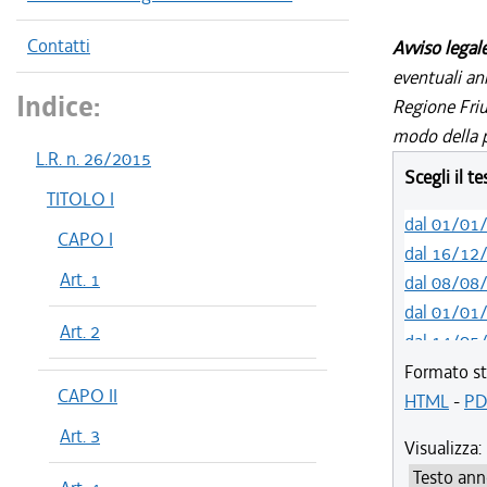
Contatti
Avviso legal
eventuali an
Indice:
Regione Friul
modo della p
L.R. n. 26/2015
Scegli il t
TITOLO I
dal 01/01
CAPO I
dal 16/12
Art. 1
dal 08/08
dal 01/01
Art. 2
dal 14/05
dal 01/01
Formato st
CAPO II
dal 01/01
HTML
-
PD
dal 19/12
Art. 3
Visualizza:
dal 10/08