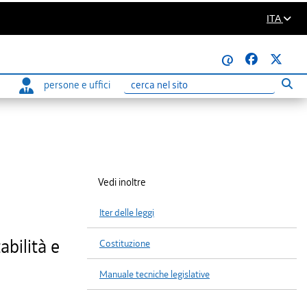
ITA
@
persone e uffici
Eseg
Ricerca
Vedi inoltre
Iter delle leggi
bilità e
Costituzione
Manuale tecniche legislative