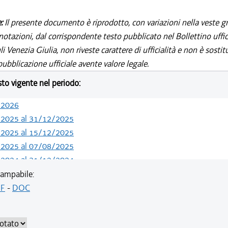
e:
Il presente documento è riprodotto, con variazioni nella veste gr
notazioni, dal corrispondente testo pubblicato nel Bollettino uffic
i Venezia Giulia, non riveste carattere di ufficialità e non è sostit
ubblicazione ufficiale avente valore legale.
esto vigente nel periodo:
/2026
/2025 al 31/12/2025
/2025 al 15/12/2025
/2025 al 07/08/2025
/2024 al 31/12/2024
/2024 al 13/05/2024
ampabile:
/2020 al 31/12/2023
F
-
DOC
/2019 al 31/12/2019
/2019 al 18/12/2019