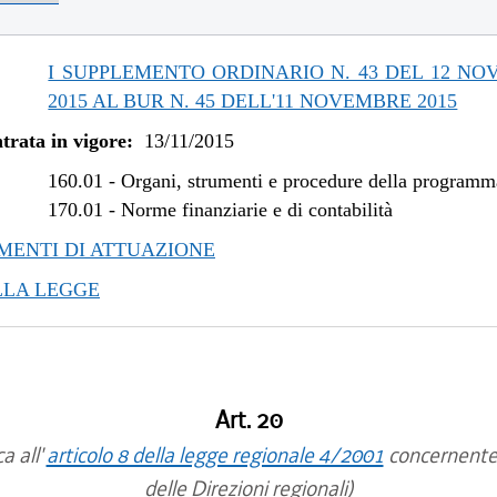
/2019 al 09/08/2019
/2018 al 31/12/2018
/2018 al 07/11/2018
I SUPPLEMENTO ORDINARIO N. 43 DEL 12 N
/2017 al 28/03/2018
2015 AL BUR N. 45 DELL'11 NOVEMBRE 2015
/2017 al 09/08/2017
trata in vigore:
13/11/2015
/2017 al 31/05/2017
/2016 al 08/01/2017
160.01
-
Organi, strumenti e procedure della program
/2016 al 12/08/2016
170.01
-
Norme finanziarie e di contabilità
/2015 al 12/01/2016
ENTI DI ATTUAZIONE
LLA LEGGE
Art. 20
a all'
articolo 8 della legge regionale 4/2001
concernente
delle Direzioni regionali)