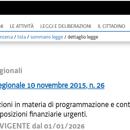
NI
LE ATTIVITÀ
LEGGI E DELIBERAZIONI
IL CITTADINO
ricerca
/
lista
/
sommario legge
/
dettaglio legge
gionali
egionale
10 novembre 2015
, n.
26
zioni in materia di programmazione e conta
sposizioni finanziarie urgenti.
VIGENTE dal 01/01/2026