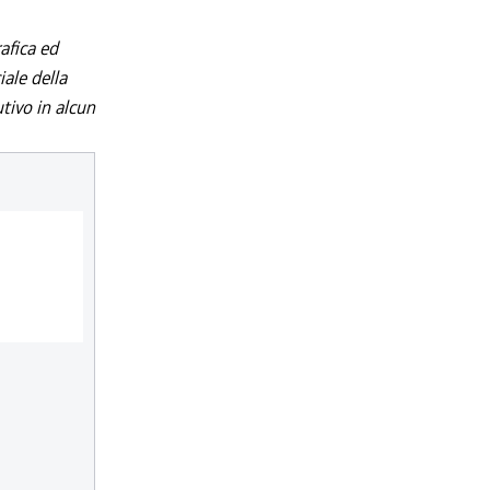
afica ed
iale della
utivo in alcun