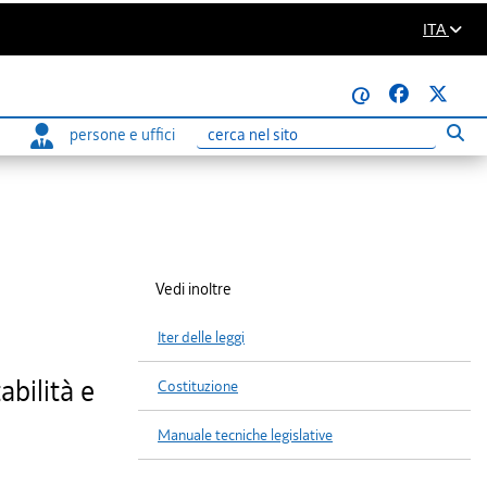
ITA
@
persone e uffici
Eseg
Ricerca
Vedi inoltre
Iter delle leggi
bilità e
Costituzione
Manuale tecniche legislative