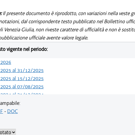
e:
Il presente documento è riprodotto, con variazioni nella veste gr
notazioni, dal corrispondente testo pubblicato nel Bollettino uffic
i Venezia Giulia, non riveste carattere di ufficialità e non è sostit
ubblicazione ufficiale avente valore legale.
esto vigente nel periodo:
/2026
/2025 al 31/12/2025
/2025 al 15/12/2025
/2025 al 07/08/2025
/2024 al 31/12/2024
/2024 al 13/05/2024
ampabile:
/2020 al 31/12/2023
F
-
DOC
/2019 al 31/12/2019
/2019 al 18/12/2019