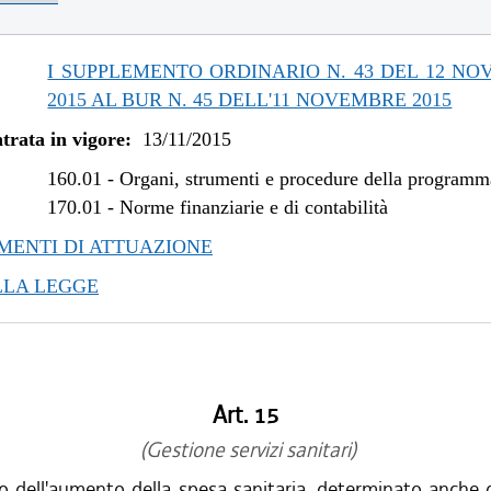
/2019 al 09/08/2019
/2018 al 31/12/2018
/2018 al 07/11/2018
I SUPPLEMENTO ORDINARIO N. 43 DEL 12 N
/2017 al 28/03/2018
2015 AL BUR N. 45 DELL'11 NOVEMBRE 2015
/2017 al 09/08/2017
trata in vigore:
13/11/2015
/2017 al 31/05/2017
/2016 al 08/01/2017
160.01
-
Organi, strumenti e procedure della program
/2016 al 12/08/2016
170.01
-
Norme finanziarie e di contabilità
/2015 al 12/01/2016
ENTI DI ATTUAZIONE
LLA LEGGE
Art. 15
(Gestione servizi sanitari)
o dell'aumento della spesa sanitaria, determinato anche d