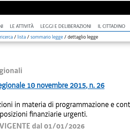
NI
LE ATTIVITÀ
LEGGI E DELIBERAZIONI
IL CITTADINO
ricerca
/
lista
/
sommario legge
/
dettaglio legge
gionali
egionale
10 novembre 2015
, n.
26
zioni in materia di programmazione e conta
sposizioni finanziarie urgenti.
VIGENTE dal 01/01/2026