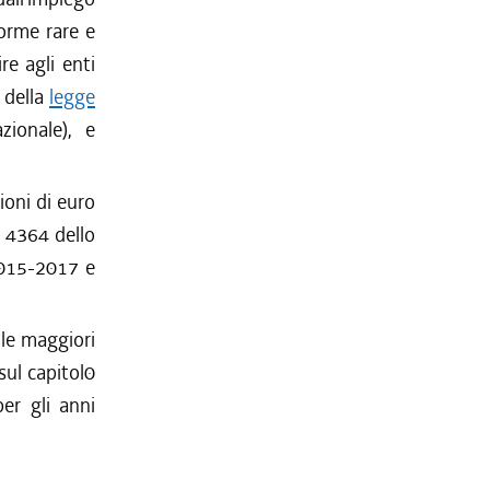
forme rare e
re agli enti
i della
legge
zionale), e
ioni di euro
o 4364 dello
 2015-2017 e
 le maggiori
sul capitol0
per gli anni