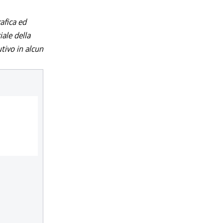
afica ed
iale della
utivo in alcun