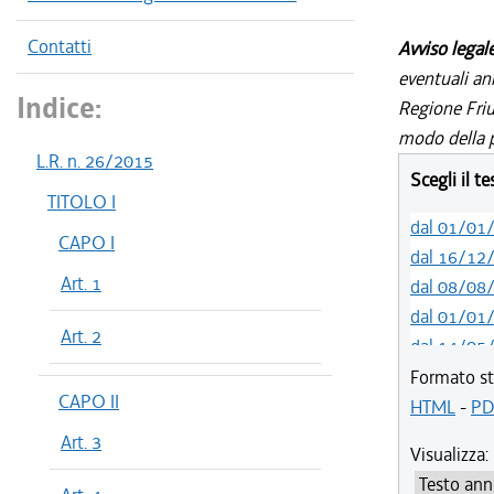
Contatti
Avviso legal
eventuali an
Indice:
Regione Friul
modo della p
L.R. n. 26/2015
Scegli il t
TITOLO I
dal 01/01
CAPO I
dal 16/12
Art. 1
dal 08/08
dal 01/01
Art. 2
dal 14/05
dal 01/01
Formato st
CAPO II
dal 01/01
HTML
-
PD
dal 19/12
Art. 3
Visualizza:
dal 10/08