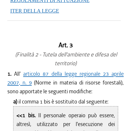
REGOLAMENTI DI ATTUAZIONE
dal 05/01/2018 al 14/02/2018
ITER DELLA LEGGE
dal 10/08/2017 al 04/01/2018
dal 27/07/2017 al 09/08/2017
dal 09/01/2017 al 26/07/2017
dal 15/12/2016 al 08/01/2017
Art. 3
dal 01/12/2016 al 14/12/2016
dal 10/11/2016 al 30/11/2016
(Finalità 2 - Tutela dell'ambiente e difesa del
dal 13/08/2016 al 09/11/2016
territorio)
dal 01/06/2016 al 12/08/2016
1.
All'
articolo 87 della legge regionale 23 aprile
dal 13/05/2016 al 31/05/2016
2007, n. 9
(Norme in materia di risorse forestali),
dal 13/01/2016 al 12/05/2016
sono apportate le seguenti modifiche:
dal 01/01/2016 al 12/01/2016
dal 13/11/2015 al 31/12/2015
a)
il comma 1 bis è sostituito dal seguente:
dal 22/10/2015 al 12/11/2015
<<1 bis.
Il personale operaio può essere,
dal 11/08/2015 al 21/10/2015
altresì, utilizzato per l'esecuzione dei