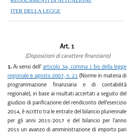
REGOLAMENTI DI ATTUAZIONE
dal 05/01/2018 al 14/02/2018
ITER DELLA LEGGE
dal 10/08/2017 al 04/01/2018
dal 27/07/2017 al 09/08/2017
dal 09/01/2017 al 26/07/2017
dal 15/12/2016 al 08/01/2017
Art. 1
dal 01/12/2016 al 14/12/2016
dal 10/11/2016 al 30/11/2016
(Disposizioni di carattere finanziario)
dal 13/08/2016 al 09/11/2016
1.
Ai sensi dell'
articolo 34, comma 1 bis della legge
dal 01/06/2016 al 12/08/2016
regionale 8 agosto 2007, n. 21
(Norme in materia di
dal 13/05/2016 al 31/05/2016
programmazione finanziaria e di contabilità
dal 13/01/2016 al 12/05/2016
regionale), in base ai risultati accertati a seguito del
dal 01/01/2016 al 12/01/2016
giudizio di parificazione del rendiconto dell'esercizio
dal 13/11/2015 al 31/12/2015
2014, è iscritto tra le entrate del bilancio pluriennale
dal 22/10/2015 al 12/11/2015
dal 11/08/2015 al 21/10/2015
per gli anni 2015-2017 e del bilancio per l'anno
2015 un avanzo di amministrazione di importo pari