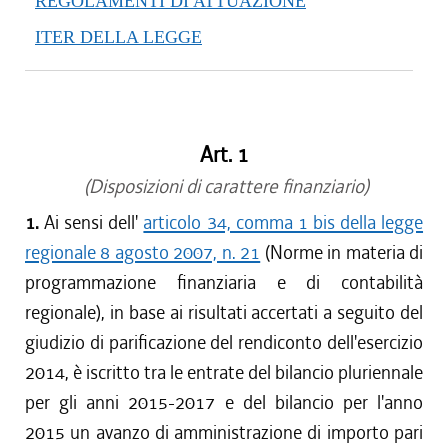
REGOLAMENTI DI ATTUAZIONE
dal 05/01/2018 al 14/02/2018
ITER DELLA LEGGE
dal 10/08/2017 al 04/01/2018
dal 27/07/2017 al 09/08/2017
dal 09/01/2017 al 26/07/2017
dal 15/12/2016 al 08/01/2017
Art. 1
dal 01/12/2016 al 14/12/2016
dal 10/11/2016 al 30/11/2016
(Disposizioni di carattere finanziario)
dal 13/08/2016 al 09/11/2016
1.
Ai sensi dell'
articolo 34, comma 1 bis della legge
dal 01/06/2016 al 12/08/2016
regionale 8 agosto 2007, n. 21
(Norme in materia di
dal 13/05/2016 al 31/05/2016
programmazione finanziaria e di contabilità
dal 13/01/2016 al 12/05/2016
regionale), in base ai risultati accertati a seguito del
dal 01/01/2016 al 12/01/2016
giudizio di parificazione del rendiconto dell'esercizio
dal 13/11/2015 al 31/12/2015
2014, è iscritto tra le entrate del bilancio pluriennale
dal 22/10/2015 al 12/11/2015
dal 11/08/2015 al 21/10/2015
per gli anni 2015-2017 e del bilancio per l'anno
2015 un avanzo di amministrazione di importo pari