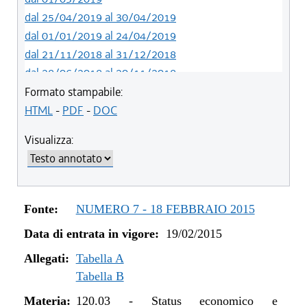
dal 25/04/2019 al 30/04/2019
dal 01/01/2019 al 24/04/2019
dal 21/11/2018 al 31/12/2018
dal 28/06/2018 al 20/11/2018
dal 19/02/2015 al 27/06/2018
Formato stampabile:
HTML
-
PDF
-
DOC
Visualizza:
Fonte:
NUMERO 7 - 18 FEBBRAIO 2015
Data di entrata in vigore:
19/02/2015
Allegati:
Tabella A
Tabella B
Materia:
120.03
-
Status economico e