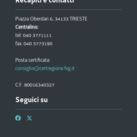
Recapiti e contatti
Piazza Oberdan 6, 34133 TRIESTE
Centralino:
tel. 040 3771111
fax. 040 3773190
Posta certificata:
consiglio@certregione.fvg.it
C.F. 80016340327
Seguici su