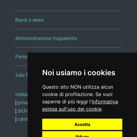
Bandi e avvisi
Amministrazione trasparente
Persone e Uffici
Noi usiamo i cookies
Sala Tiziano Tessitori
Questo sito NON utilizza alcun
redazione web
|
note legali
|
glossario
cookie di profilazione. Se vuoi
saperne di più leggi l'
informativa
|
privacy
|
social media policy
estesa sull'uso dei cookie
.
|
dichiarazione di accessibilità
|
feedback
|
cambio preferenze cookie
Accetta
Rifiuta