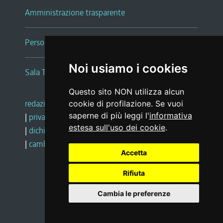
Amministrazione trasparente
Persone e Uffici
Noi usiamo i cookies
Sala Tiziano Tessitori
Questo sito NON utilizza alcun
redazione web
|
note legali
|
glossario
cookie di profilazione. Se vuoi
saperne di più leggi l'
informativa
|
privacy
|
social media policy
estesa sull'uso dei cookie
.
|
dichiarazione di accessibilità
|
feedback
|
cambio preferenze cookie
Accetta
Rifiuta
Realizzato da
Cambia le preferenze