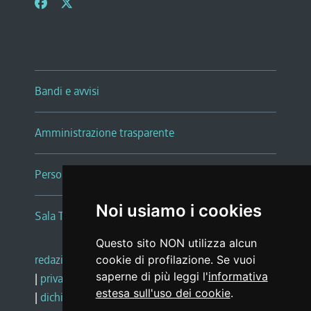
Bandi e avvisi
Amministrazione trasparente
Persone e Uffici
Noi usiamo i cookies
Sala Tiziano Tessitori
Questo sito NON utilizza alcun
redazione web
|
note legali
|
glossario
cookie di profilazione. Se vuoi
saperne di più leggi l'
informativa
|
privacy
|
social media policy
estesa sull'uso dei cookie
.
|
dichiarazione di accessibilità
|
feedback