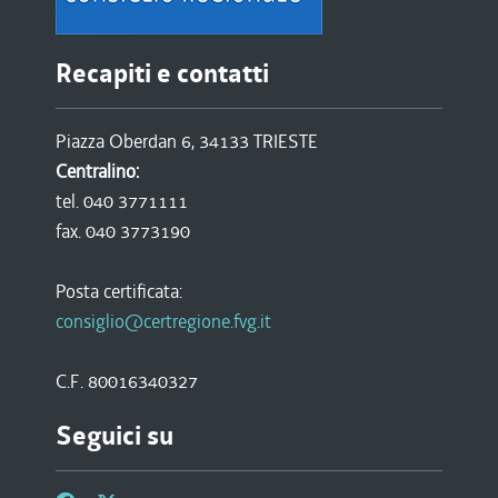
Recapiti e contatti
Piazza Oberdan 6, 34133 TRIESTE
Centralino:
tel. 040 3771111
fax. 040 3773190
Posta certificata:
consiglio@certregione.fvg.it
C.F. 80016340327
Seguici su