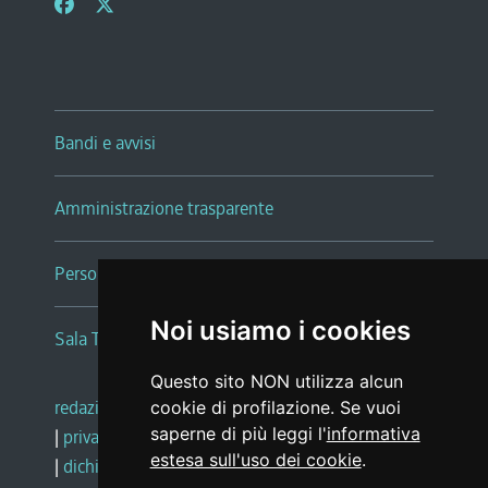
Bandi e avvisi
Amministrazione trasparente
Persone e Uffici
Noi usiamo i cookies
Sala Tiziano Tessitori
Questo sito NON utilizza alcun
redazione web
|
note legali
|
glossario
cookie di profilazione. Se vuoi
saperne di più leggi l'
informativa
|
privacy
|
social media policy
estesa sull'uso dei cookie
.
|
dichiarazione di accessibilità
|
feedback