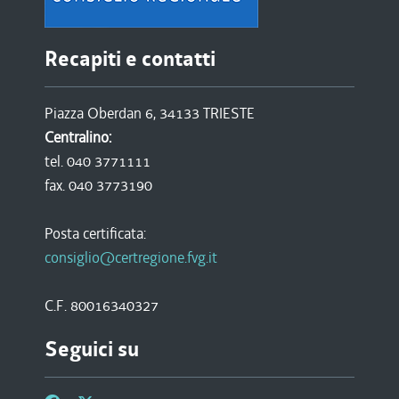
Recapiti e contatti
Piazza Oberdan 6, 34133 TRIESTE
Centralino:
tel. 040 3771111
fax. 040 3773190
Posta certificata:
consiglio@certregione.fvg.it
C.F. 80016340327
Seguici su