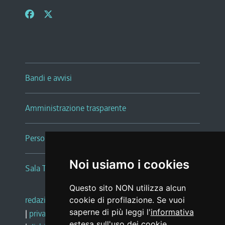
Bandi e avvisi
Amministrazione trasparente
Persone e Uffici
Noi usiamo i cookies
Sala Tiziano Tessitori
Questo sito NON utilizza alcun
redazione web
|
note legali
|
glossario
cookie di profilazione. Se vuoi
saperne di più leggi l'
informativa
|
privacy
|
social media policy
estesa sull'uso dei cookie
.