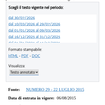
Scegli il testo vigente nel periodo:
dal 30/07/2026
dal 10/03/2026 al 29/07/2026
dal 01/01/2026 al 09/03/2026
dal 16/12/2025 al 31/12/2025
dal 01/01/2025 al 15/12/2025
dal 01/01/2024 al 31/12/2024
Formato stampabile:
dal 23/02/2023 al 31/12/2023
HTML
-
PDF
-
DOC
dal 01/01/2023 al 22/02/2023
Visualizza:
dal 14/06/2022 al 31/12/2022
dal 06/11/2021 al 31/12/2021
dal 12/08/2021 al 05/11/2021
dal 20/05/2021 al 11/08/2021
Fonte:
NUMERO 29 - 22 LUGLIO 2015
dal 27/04/2021 al 19/05/2021
Data di entrata in vigore:
06/08/2015
dal 01/01/2021 al 26/04/2021