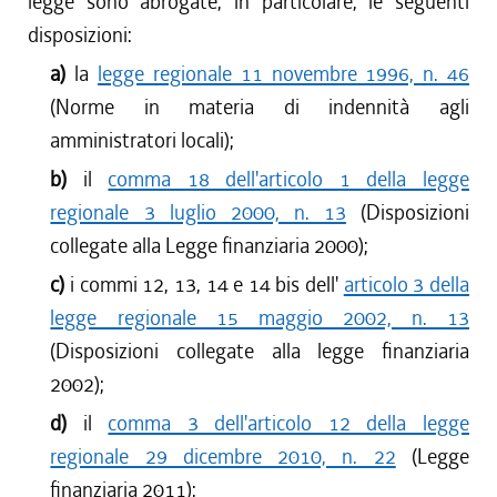
legge sono abrogate, in particolare, le seguenti
dal 27/04/2017 al 09/08/2017
disposizioni:
dal 09/01/2017 al 26/04/2017
a)
la
legge regionale 11 novembre 1996, n. 46
dal 15/12/2016 al 08/01/2017
(Norme in materia di indennità agli
dal 13/08/2016 al 14/12/2016
dal 30/06/2016 al 12/08/2016
amministratori locali);
dal 17/03/2016 al 29/06/2016
b)
il
comma 18 dell'articolo 1 della legge
dal 13/01/2016 al 16/03/2016
regionale 3 luglio 2000, n. 13
(Disposizioni
dal 13/11/2015 al 12/01/2016
collegate alla Legge finanziaria 2000);
dal 22/10/2015 al 12/11/2015
c)
i commi 12, 13, 14 e 14 bis dell'
articolo 3 della
dal 11/08/2015 al 21/10/2015
legge regionale 15 maggio 2002, n. 13
dal 06/08/2015 al 10/08/2015
(Disposizioni collegate alla legge finanziaria
2002);
d)
il
comma 3 dell'articolo 12 della legge
regionale 29 dicembre 2010, n. 22
(Legge
finanziaria 2011);