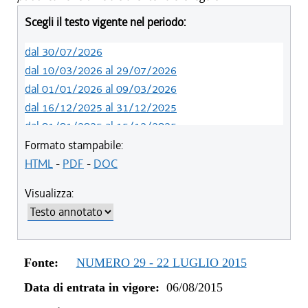
Scegli il testo vigente nel periodo:
dal 30/07/2026
dal 10/03/2026 al 29/07/2026
dal 01/01/2026 al 09/03/2026
dal 16/12/2025 al 31/12/2025
dal 01/01/2025 al 15/12/2025
dal 01/01/2024 al 31/12/2024
Formato stampabile:
dal 23/02/2023 al 31/12/2023
HTML
-
PDF
-
DOC
dal 01/01/2023 al 22/02/2023
Visualizza:
dal 14/06/2022 al 31/12/2022
dal 06/11/2021 al 31/12/2021
dal 12/08/2021 al 05/11/2021
dal 20/05/2021 al 11/08/2021
Fonte:
NUMERO 29 - 22 LUGLIO 2015
dal 27/04/2021 al 19/05/2021
Data di entrata in vigore:
06/08/2015
dal 01/01/2021 al 26/04/2021