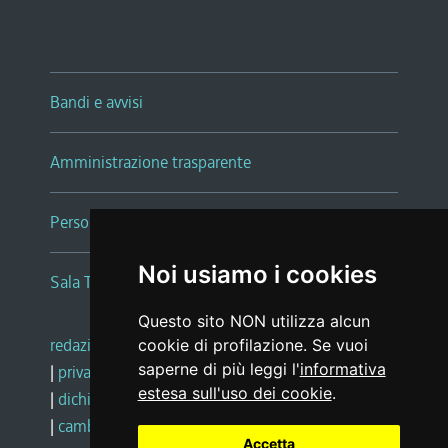
Bandi e avvisi
Amministrazione trasparente
Persone e Uffici
Noi usiamo i cookies
Sala Tiziano Tessitori
Questo sito NON utilizza alcun
redazione web
|
note legali
|
glossario
cookie di profilazione. Se vuoi
saperne di più leggi l'
informativa
|
privacy
|
social media policy
estesa sull'uso dei cookie
.
|
dichiarazione di accessibilità
|
feedback
|
cambio preferenze cookie
Accetta