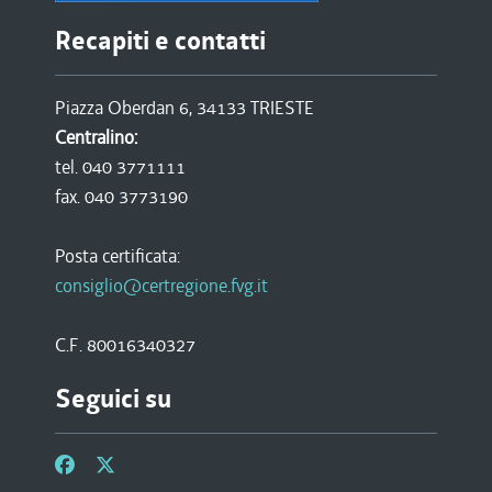
Recapiti e contatti
Piazza Oberdan 6, 34133 TRIESTE
Centralino:
tel. 040 3771111
fax. 040 3773190
Posta certificata:
consiglio@certregione.fvg.it
C.F. 80016340327
Seguici su