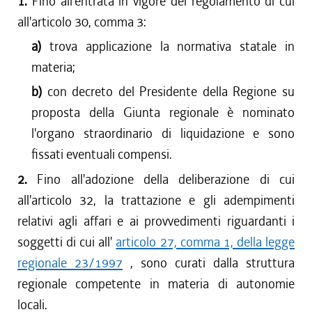
1.
Fino all'entrata in vigore del regolamento di cui
dal 27/04/2017 al 09/08/2017
all'articolo 30, comma 3:
dal 09/01/2017 al 26/04/2017
a)
trova applicazione la normativa statale in
dal 15/12/2016 al 08/01/2017
materia;
dal 13/08/2016 al 14/12/2016
dal 30/06/2016 al 12/08/2016
b)
con decreto del Presidente della Regione su
dal 17/03/2016 al 29/06/2016
proposta della Giunta regionale è nominato
dal 13/01/2016 al 16/03/2016
l'organo straordinario di liquidazione e sono
dal 13/11/2015 al 12/01/2016
fissati eventuali compensi.
dal 22/10/2015 al 12/11/2015
2.
Fino all'adozione della deliberazione di cui
dal 11/08/2015 al 21/10/2015
all'articolo 32, la trattazione e gli adempimenti
dal 06/08/2015 al 10/08/2015
relativi agli affari e ai provvedimenti riguardanti i
soggetti di cui all'
articolo 27, comma 1, della legge
regionale 23/1997
, sono curati dalla struttura
regionale competente in materia di autonomie
locali.