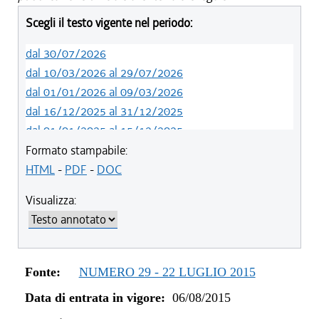
Scegli il testo vigente nel periodo:
dal 30/07/2026
dal 10/03/2026 al 29/07/2026
dal 01/01/2026 al 09/03/2026
dal 16/12/2025 al 31/12/2025
dal 01/01/2025 al 15/12/2025
dal 01/01/2024 al 31/12/2024
Formato stampabile:
dal 23/02/2023 al 31/12/2023
HTML
-
PDF
-
DOC
dal 01/01/2023 al 22/02/2023
Visualizza:
dal 14/06/2022 al 31/12/2022
dal 06/11/2021 al 31/12/2021
dal 12/08/2021 al 05/11/2021
dal 20/05/2021 al 11/08/2021
Fonte:
NUMERO 29 - 22 LUGLIO 2015
dal 27/04/2021 al 19/05/2021
Data di entrata in vigore:
06/08/2015
dal 01/01/2021 al 26/04/2021