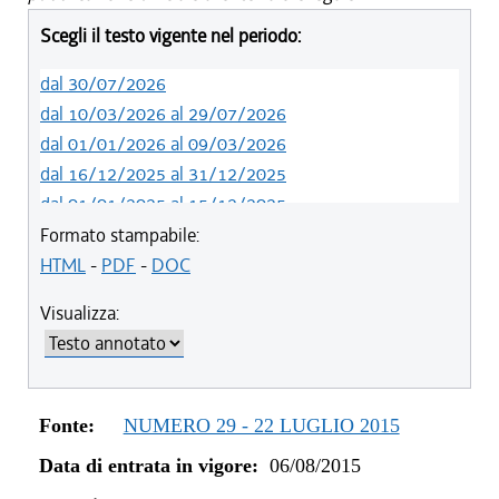
Scegli il testo vigente nel periodo:
dal 30/07/2026
dal 10/03/2026 al 29/07/2026
dal 01/01/2026 al 09/03/2026
dal 16/12/2025 al 31/12/2025
dal 01/01/2025 al 15/12/2025
dal 01/01/2024 al 31/12/2024
Formato stampabile:
dal 23/02/2023 al 31/12/2023
HTML
-
PDF
-
DOC
dal 01/01/2023 al 22/02/2023
Visualizza:
dal 14/06/2022 al 31/12/2022
dal 06/11/2021 al 31/12/2021
dal 12/08/2021 al 05/11/2021
dal 20/05/2021 al 11/08/2021
Fonte:
NUMERO 29 - 22 LUGLIO 2015
dal 27/04/2021 al 19/05/2021
Data di entrata in vigore:
06/08/2015
dal 01/01/2021 al 26/04/2021