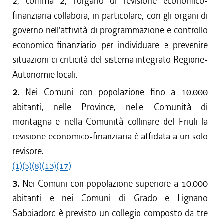
2, comma 2, l'organo di revisione economico-
dal 27/04/2017 al 09/08/2017
finanziaria collabora, in particolare, con gli organi di
dal 09/01/2017 al 26/04/2017
governo nell'attività di programmazione e controllo
dal 15/12/2016 al 08/01/2017
economico-finanziario per individuare e prevenire
dal 13/08/2016 al 14/12/2016
situazioni di criticità del sistema integrato Regione-
dal 30/06/2016 al 12/08/2016
Autonomie locali.
dal 17/03/2016 al 29/06/2016
dal 13/01/2016 al 16/03/2016
2.
Nei Comuni con popolazione fino a 10.000
dal 13/11/2015 al 12/01/2016
abitanti, nelle Province, nelle Comunità di
dal 22/10/2015 al 12/11/2015
montagna e nella Comunità collinare del Friuli la
dal 11/08/2015 al 21/10/2015
revisione economico-finanziaria è affidata a un solo
dal 06/08/2015 al 10/08/2015
revisore.
(1)
(3)
(8)
(13)
(17)
3.
Nei Comuni con popolazione superiore a 10.000
abitanti e nei Comuni di Grado e Lignano
Sabbiadoro è previsto un collegio composto da tre