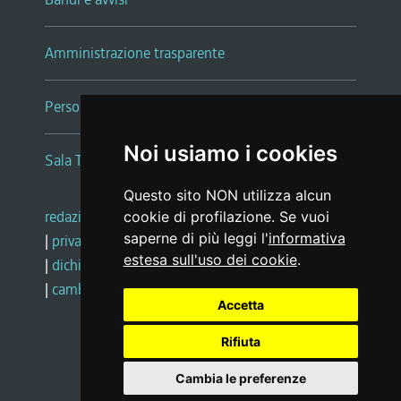
Amministrazione trasparente
Persone e Uffici
Noi usiamo i cookies
Sala Tiziano Tessitori
Questo sito NON utilizza alcun
redazione web
|
note legali
|
glossario
cookie di profilazione. Se vuoi
saperne di più leggi l'
informativa
|
privacy
|
social media policy
estesa sull'uso dei cookie
.
|
dichiarazione di accessibilità
|
feedback
|
cambio preferenze cookie
Accetta
Rifiuta
Realizzato da
Cambia le preferenze