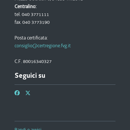
Centralino:
tel. 040 3771111
fax. 040 3773190
Posta certificata:
consiglio@certregione.fvg.it
C.F. 80016340327
Seguici su
Bandi e avvisi