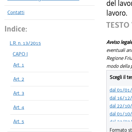
del lavo
lavoro.
Contatti
TESTO 
Indice:
Avviso legal
L.R. n. 13/2015
eventuali an
CAPO I
Regione Friul
Art. 1
modo della p
Scegli il t
Art. 2
dal 01/01
Art. 3
dal 16/12
dal 22/10
Art. 4
dal 01/10
Art. 5
dal 27/07
dal 15/12
Formato st