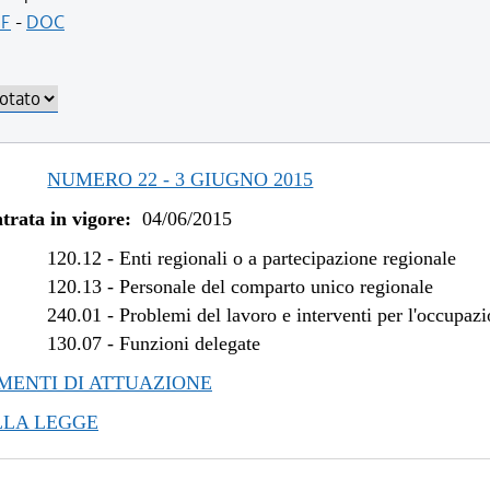
/2016 al 14/12/2016
F
-
DOC
/2015 al 29/06/2016
/2015 al 12/11/2015
NUMERO 22 - 3 GIUGNO 2015
trata in vigore:
04/06/2015
120.12
-
Enti regionali o a partecipazione regionale
120.13
-
Personale del comparto unico regionale
240.01
-
Problemi del lavoro e interventi per l'occupaz
130.07
-
Funzioni delegate
ENTI DI ATTUAZIONE
LLA LEGGE