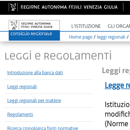
L'ISTITUZIONE
GLI ORGA
Home page
/
leggi regionali
/
LEGGI E REGOLAMENTI
Leggi re
Introduzione alla banca dati
Legge r
Leggi regionali
Leggi regionali per materie
Istituzi
modifich
Regolamenti
(Norme r
Ricerca cronologica fonti normative