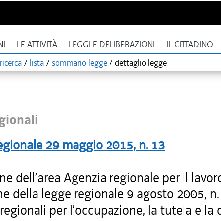
NI
LE ATTIVITÀ
LEGGI E DELIBERAZIONI
IL CITTADINO
ricerca
/
lista
/
sommario legge
/
dettaglio legge
gionali
egionale
29 maggio 2015
, n.
13
one dell’area Agenzia regionale per il lavor
e della legge regionale 9 agosto 2005, n.
egionali per l’occupazione, la tutela e la 