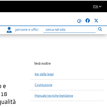
ITA
@
persone e uffici
Eseg
Ricerca
Vedi inoltre
Iter delle leggi
o e
Costituzione
 18
Manuale tecniche legislative
qualità