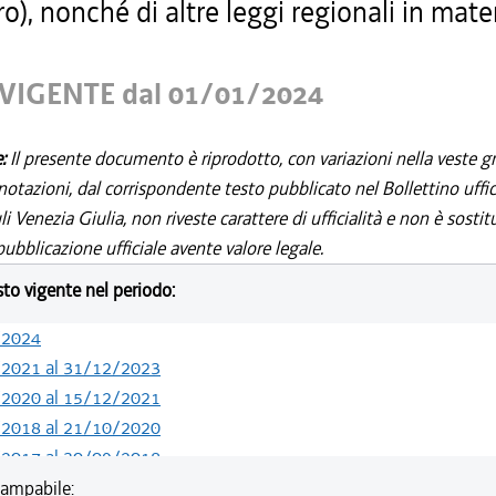
ro), nonché di altre leggi regionali in mater
VIGENTE dal 01/01/2024
e:
Il presente documento è riprodotto, con variazioni nella veste gr
notazioni, dal corrispondente testo pubblicato nel Bollettino uffic
i Venezia Giulia, non riveste carattere di ufficialità e non è sostit
ubblicazione ufficiale avente valore legale.
esto vigente nel periodo:
/2024
/2021 al 31/12/2023
/2020 al 15/12/2021
/2018 al 21/10/2020
/2017 al 30/09/2018
/2016 al 26/07/2017
ampabile: