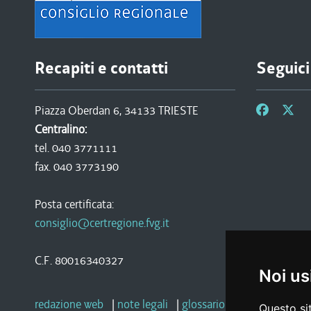
Recapiti e contatti
Seguici
Piazza Oberdan 6, 34133 TRIESTE
Centralino:
tel. 040 3771111
fax. 040 3773190
Posta certificata:
consiglio@certregione.fvg.it
C.F. 80016340327
Noi us
redazione web
|
note legali
|
glossario
|
privacy
|
socia
Questo sit