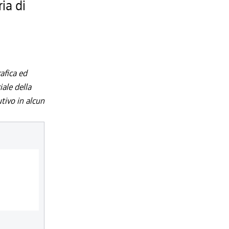
ia di
afica ed
iale della
utivo in alcun