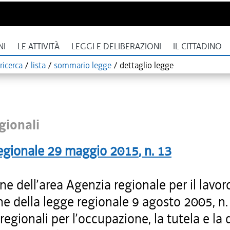
NI
LE ATTIVITÀ
LEGGI E DELIBERAZIONI
IL CITTADINO
ricerca
/
lista
/
sommario legge
/
dettaglio legge
gionali
egionale
29 maggio 2015
, n.
13
one dell’area Agenzia regionale per il lavor
e della legge regionale 9 agosto 2005, n.
egionali per l’occupazione, la tutela e la 