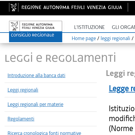
L'ISTITUZIONE
GLI ORGA
Home page
/
leggi regionali
/
LEGGI E REGOLAMENTI
Leggi re
Introduzione alla banca dati
Legge r
Leggi regionali
Leggi regionali per materie
Istituzi
modifich
Regolamenti
(Norme r
Ricerca cronologica fonti normative