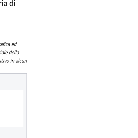
ia di
afica ed
iale della
utivo in alcun