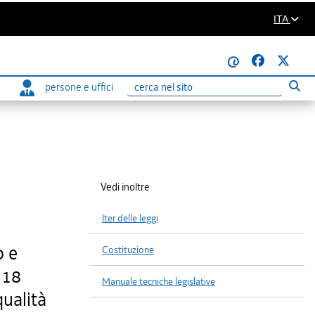
ITA
@
persone e uffici
Eseg
Ricerca
Vedi inoltre
Iter delle leggi
o e
Costituzione
 18
Manuale tecniche legislative
qualità