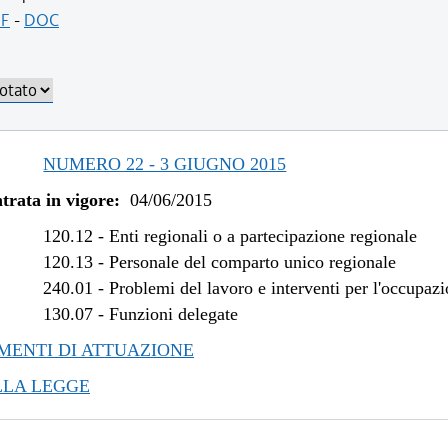
/2016 al 14/12/2016
F
-
DOC
/2015 al 29/06/2016
/2015 al 12/11/2015
NUMERO 22 - 3 GIUGNO 2015
trata in vigore:
04/06/2015
120.12
-
Enti regionali o a partecipazione regionale
120.13
-
Personale del comparto unico regionale
240.01
-
Problemi del lavoro e interventi per l'occupaz
130.07
-
Funzioni delegate
ENTI DI ATTUAZIONE
LLA LEGGE