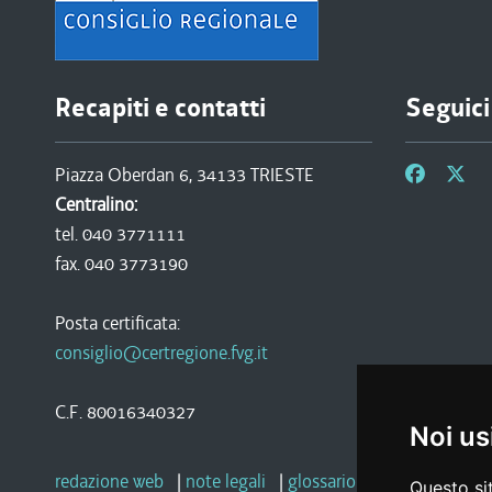
Recapiti e contatti
Seguici
Piazza Oberdan 6, 34133 TRIESTE
Centralino:
tel. 040 3771111
fax. 040 3773190
Posta certificata:
consiglio@certregione.fvg.it
C.F. 80016340327
Noi us
redazione web
|
note legali
|
glossario
|
privacy
|
socia
Questo sit