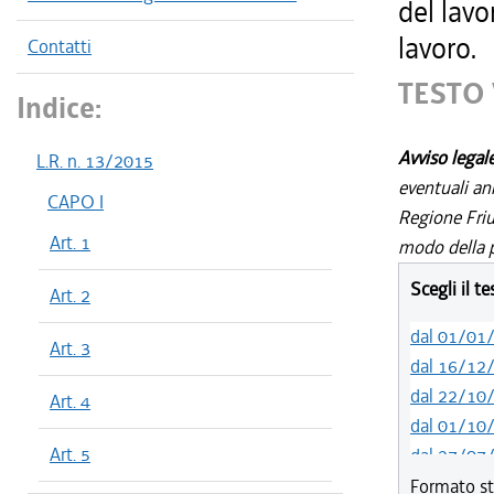
del lavo
lavoro.
Contatti
TESTO 
Indice:
Avviso legal
L.R. n. 13/2015
eventuali an
CAPO I
Regione Friul
Art. 1
modo della p
Scegli il t
Art. 2
dal 01/01
Art. 3
dal 16/12
dal 22/10
Art. 4
dal 01/10
Art. 5
dal 27/07
dal 15/12
Formato st