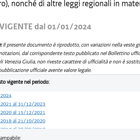
ro), nonché di altre leggi regionali in mater
VIGENTE dal 01/01/2024
e:
Il presente documento è riprodotto, con variazioni nella veste gr
notazioni, dal corrispondente testo pubblicato nel Bollettino uffic
i Venezia Giulia, non riveste carattere di ufficialità e non è sostit
ubblicazione ufficiale avente valore legale.
esto vigente nel periodo:
/2024
/2021 al 31/12/2023
/2020 al 15/12/2021
/2018 al 21/10/2020
/2017 al 30/09/2018
/2016 al 26/07/2017
ampabile: