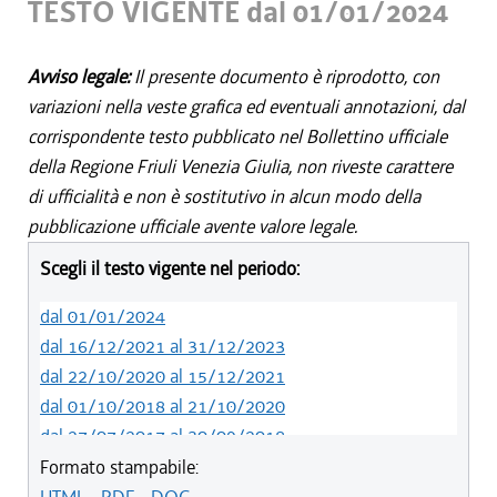
TESTO VIGENTE dal 01/01/2024
Avviso legale:
Il presente documento è riprodotto, con
variazioni nella veste grafica ed eventuali annotazioni, dal
corrispondente testo pubblicato nel Bollettino ufficiale
della Regione Friuli Venezia Giulia, non riveste carattere
di ufficialità e non è sostitutivo in alcun modo della
pubblicazione ufficiale avente valore legale.
Scegli il testo vigente nel periodo:
dal 01/01/2024
dal 16/12/2021 al 31/12/2023
dal 22/10/2020 al 15/12/2021
dal 01/10/2018 al 21/10/2020
dal 27/07/2017 al 30/09/2018
dal 15/12/2016 al 26/07/2017
Formato stampabile:
dal 30/06/2016 al 14/12/2016