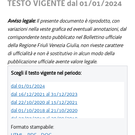
TESTO VIGENTE dal 01/01/2024
Avviso legale:
Il presente documento è riprodotto, con
variazioni nella veste grafica ed eventuali annotazioni, dal
corrispondente testo pubblicato nel Bollettino ufficiale
della Regione Friuli Venezia Giulia, non riveste carattere
di ufficialità e non è sostitutivo in alcun modo della
pubblicazione ufficiale avente valore legale.
Scegli il testo vigente nel periodo:
dal 01/01/2024
dal 16/12/2021 al 31/12/2023
dal 22/10/2020 al 15/12/2021
dal 01/10/2018 al 21/10/2020
dal 27/07/2017 al 30/09/2018
dal 15/12/2016 al 26/07/2017
Formato stampabile:
dal 30/06/2016 al 14/12/2016