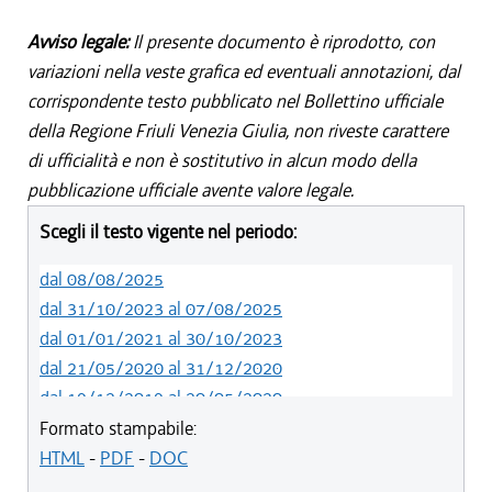
Avviso legale:
Il presente documento è riprodotto, con
variazioni nella veste grafica ed eventuali annotazioni, dal
corrispondente testo pubblicato nel Bollettino ufficiale
della Regione Friuli Venezia Giulia, non riveste carattere
di ufficialità e non è sostitutivo in alcun modo della
pubblicazione ufficiale avente valore legale.
Scegli il testo vigente nel periodo:
dal 08/08/2025
dal 31/10/2023 al 07/08/2025
dal 01/01/2021 al 30/10/2023
dal 21/05/2020 al 31/12/2020
dal 19/12/2019 al 20/05/2020
dal 11/07/2019 al 18/12/2019
Formato stampabile:
dal 01/01/2019 al 10/07/2019
HTML
-
PDF
-
DOC
dal 09/08/2018 al 31/12/2018