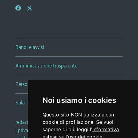
Bandi e avvisi
Amministrazione trasparente
Persone e Uffici
Noi usiamo i cookies
Sala Tiziano Tessitori
Questo sito NON utilizza alcun
redazione web
|
note legali
|
glossario
cookie di profilazione. Se vuoi
saperne di più leggi l'
informativa
|
privacy
|
social media policy
estesa sull'uso dei cookie
.