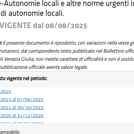
-Autonomie locali e altre norme urgenti i
di autonomie locali.
VIGENTE dal 08/08/2025
e:
Il presente documento è riprodotto, con variazioni nella veste gr
notazioni, dal corrispondente testo pubblicato nel Bollettino uffic
i Venezia Giulia, non riveste carattere di ufficialità e non è sostit
ubblicazione ufficiale avente valore legale.
esto vigente nel periodo:
/2025
/2023 al 07/08/2025
/2021 al 30/10/2023
/2020 al 31/12/2020
/2019 al 20/05/2020
/2019 al 18/12/2019
ampabile: