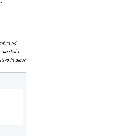
n
afica ed
iale della
utivo in alcun