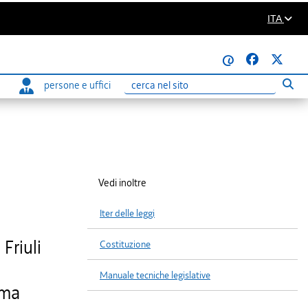
ITA
@
persone e uffici
Eseg
Ricerca
Vedi inoltre
Iter delle leggi
Friuli
Costituzione
Manuale tecniche legislative
ema