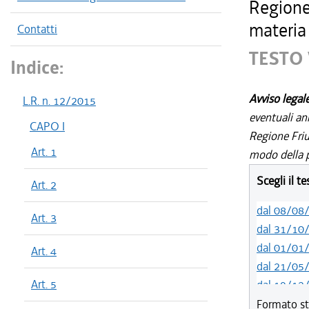
Regione
materia 
Contatti
TESTO 
Indice:
Avviso legal
L.R. n. 12/2015
eventuali an
CAPO I
Regione Friul
Art. 1
modo della p
Scegli il t
Art. 2
dal 08/08
Art. 3
dal 31/10
dal 01/01
Art. 4
dal 21/05
Art. 5
dal 19/12
dal 11/07
Formato st