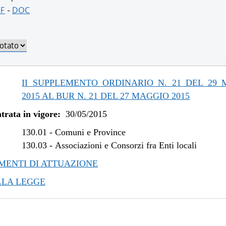
/2019 al 10/07/2019
F
-
DOC
/2018 al 31/12/2018
/2017 al 08/08/2018
/2016 al 31/12/2016
/2015 al 14/12/2016
/2015 al 10/08/2015
II SUPPLEMENTO ORDINARIO N. 21 DEL 29
2015 AL BUR N. 21 DEL 27 MAGGIO 2015
trata in vigore:
30/05/2015
130.01
-
Comuni e Province
130.03
-
Associazioni e Consorzi fra Enti locali
ENTI DI ATTUAZIONE
LLA LEGGE