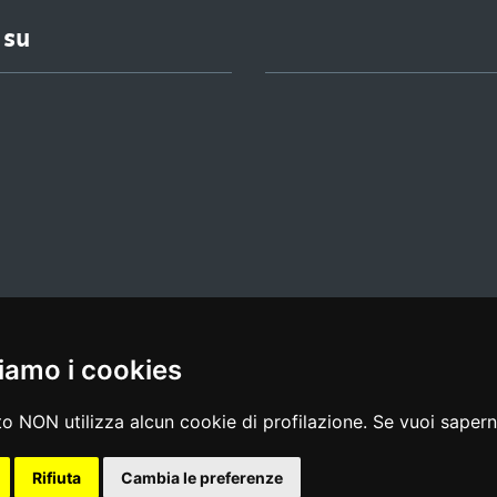
 su
iamo i cookies
l media policy
|
dichiarazione di accessibilità
|
feedback
o NON utilizza alcun cookie di profilazione. Se vuoi saperne
Rifiuta
Cambia le preferenze