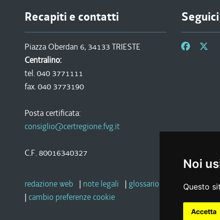
Recapiti e contatti
Seguici
Piazza Oberdan 6, 34133 TRIESTE
Centralino:
tel. 040 3771111
fax. 040 3773190
Posta certificata:
consiglio@certregione.fvg.it
C.F. 80016340327
Noi us
redazione web
|
note legali
|
glossario
|
privacy
|
socia
Questo sit
|
cambio preferenze cookie
Accetta