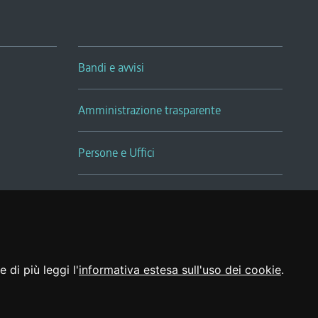
Bandi e avvisi
Amministrazione trasparente
Persone e Uffici
Sala Tiziano Tessitori
Realizzato da
 di più leggi l'
informativa estesa sull'uso dei cookie
.