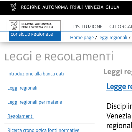
L'ISTITUZIONE
GLI ORGA
Home page
/
leggi regionali
/
LEGGI E REGOLAMENTI
Leggi re
Introduzione alla banca dati
Legge r
Leggi regionali
Leggi regionali per materie
Discipli
Venezia 
Regolamenti
regional
Ricerca cronologica fonti normative