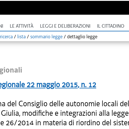
NI
LE ATTIVITÀ
LEGGI E DELIBERAZIONI
IL CITTADINO
ricerca
/
lista
/
sommario legge
/
dettaglio legge
gionali
egionale
22 maggio 2015
, n.
12
na del Consiglio delle autonomie locali del 
Giulia, modifiche e integrazioni alla legge
e 26/2014 in materia di riordino del sist