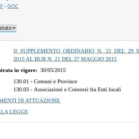
/2019 al 10/07/2019
F
-
DOC
/2018 al 31/12/2018
/2017 al 08/08/2018
/2016 al 31/12/2016
/2015 al 14/12/2016
/2015 al 10/08/2015
II SUPPLEMENTO ORDINARIO N. 21 DEL 29
2015 AL BUR N. 21 DEL 27 MAGGIO 2015
trata in vigore:
30/05/2015
130.01
-
Comuni e Province
130.03
-
Associazioni e Consorzi fra Enti locali
ENTI DI ATTUAZIONE
LLA LEGGE