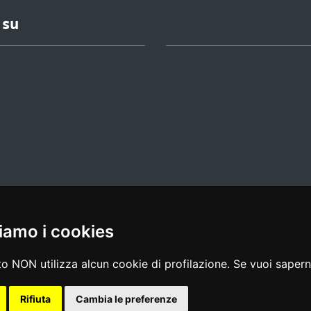
 su
iamo i cookies
l media policy
|
dichiarazione di accessibilità
|
feedback
o NON utilizza alcun cookie di profilazione. Se vuoi saperne
Rifiuta
Cambia le preferenze