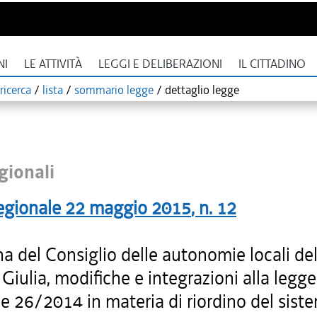
NI
LE ATTIVITÀ
LEGGI E DELIBERAZIONI
IL CITTADINO
ricerca
/
lista
/
sommario legge
/
dettaglio legge
gionali
egionale
22 maggio 2015
, n.
12
na del Consiglio delle autonomie locali del 
Giulia, modifiche e integrazioni alla legge
e 26/2014 in materia di riordino del sist