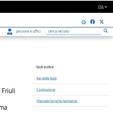
ITA
@
persone e uffici
Eseg
Ricerca
Vedi inoltre
Iter delle leggi
Friuli
Costituzione
Manuale tecniche legislative
ema