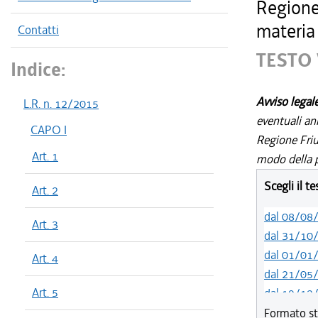
Regione
materia 
Contatti
TESTO 
Indice:
Avviso legal
L.R. n. 12/2015
eventuali an
CAPO I
Regione Friul
Art. 1
modo della p
Scegli il t
Art. 2
dal 08/08
Art. 3
dal 31/10
dal 01/01
Art. 4
dal 21/05
Art. 5
dal 19/12
dal 11/07
Formato st