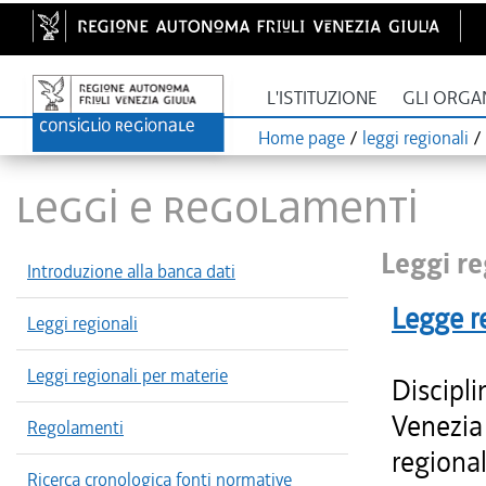
L'ISTITUZIONE
GLI ORGA
Home page
/
leggi regionali
/
LEGGI E REGOLAMENTI
Leggi re
Introduzione alla banca dati
Legge r
Leggi regionali
Leggi regionali per materie
Discipli
Venezia 
Regolamenti
regional
Ricerca cronologica fonti normative