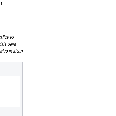
n
afica ed
iale della
utivo in alcun