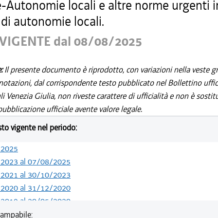
-Autonomie locali e altre norme urgenti i
di autonomie locali.
VIGENTE dal 08/08/2025
e:
Il presente documento è riprodotto, con variazioni nella veste gr
notazioni, dal corrispondente testo pubblicato nel Bollettino uffic
i Venezia Giulia, non riveste carattere di ufficialità e non è sostit
ubblicazione ufficiale avente valore legale.
esto vigente nel periodo:
/2025
/2023 al 07/08/2025
/2021 al 30/10/2023
/2020 al 31/12/2020
/2019 al 20/05/2020
/2019 al 18/12/2019
ampabile: