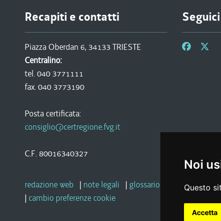
Recapiti e contatti
Seguici
Piazza Oberdan 6, 34133 TRIESTE
Centralino:
tel. 040 3771111
fax. 040 3773190
Posta certificata:
consiglio@certregione.fvg.it
C.F. 80016340327
Noi us
redazione web
|
note legali
|
glossario
|
privacy
|
socia
Questo sit
|
cambio preferenze cookie
Accetta