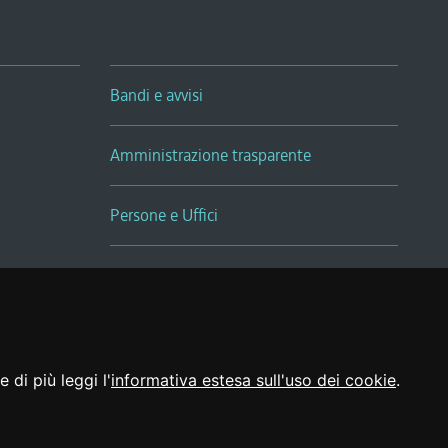
Bandi e avvisi
Amministrazione trasparente
Persone e Uffici
Sala Tiziano Tessitori
Realizzato da
 di più leggi l'
informativa estesa sull'uso dei cookie
.