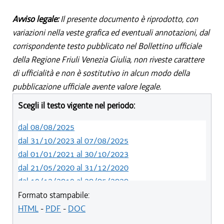
Avviso legale:
Il presente documento è riprodotto, con
variazioni nella veste grafica ed eventuali annotazioni, dal
corrispondente testo pubblicato nel Bollettino ufficiale
della Regione Friuli Venezia Giulia, non riveste carattere
di ufficialità e non è sostitutivo in alcun modo della
pubblicazione ufficiale avente valore legale.
Scegli il testo vigente nel periodo:
dal 08/08/2025
dal 31/10/2023 al 07/08/2025
dal 01/01/2021 al 30/10/2023
dal 21/05/2020 al 31/12/2020
dal 19/12/2019 al 20/05/2020
dal 11/07/2019 al 18/12/2019
Formato stampabile:
dal 01/01/2019 al 10/07/2019
HTML
-
PDF
-
DOC
dal 09/08/2018 al 31/12/2018