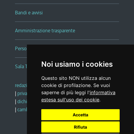
Bandi e avvisi
Amministrazione trasparente
Persone e Uffici
Noi usiamo i cookies
Sala Tiziano Tessitori
Questo sito NON utilizza alcun
redazione web
|
note legali
|
glossario
cookie di profilazione. Se vuoi
saperne di più leggi l'
informativa
|
privacy
|
social media policy
estesa sull'uso dei cookie
.
|
dichiarazione di accessibilità
|
feedback
|
cambio preferenze cookie
Accetta
Rifiuta
Realizzato da