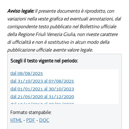
Avviso legale:
Il presente documento è riprodotto, con
variazioni nella veste grafica ed eventuali annotazioni, dal
corrispondente testo pubblicato nel Bollettino ufficiale
della Regione Friuli Venezia Giulia, non riveste carattere
di ufficialità e non è sostitutivo in alcun modo della
pubblicazione ufficiale avente valore legale.
Scegli il testo vigente nel periodo:
dal 08/08/2025
dal 31/10/2023 al 07/08/2025
dal 01/01/2021 al 30/10/2023
dal 21/05/2020 al 31/12/2020
dal 19/12/2019 al 20/05/2020
dal 11/07/2019 al 18/12/2019
Formato stampabile:
dal 01/01/2019 al 10/07/2019
HTML
-
PDF
-
DOC
dal 09/08/2018 al 31/12/2018