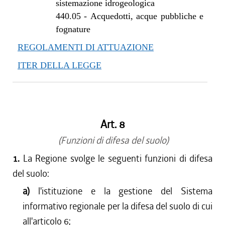
sistemazione idrogeologica
dal 27/06/2019 al 09/08/2019
440.05
-
Acquedotti, acque pubbliche e
dal 01/05/2019 al 26/06/2019
fognature
dal 29/03/2018 al 30/04/2019
REGOLAMENTI DI ATTUAZIONE
dal 15/02/2018 al 28/03/2018
ITER DELLA LEGGE
dal 05/01/2018 al 14/02/2018
dal 10/08/2017 al 04/01/2018
dal 13/08/2016 al 09/08/2017
dal 13/01/2016 al 12/08/2016
dal 01/10/2015 al 12/01/2016
Art. 8
dal 21/05/2015 al 30/09/2015
(Funzioni di difesa del suolo)
1.
La Regione svolge le seguenti funzioni di difesa
del suolo:
a)
l'istituzione e la gestione del Sistema
informativo regionale per la difesa del suolo di cui
all'articolo 6;