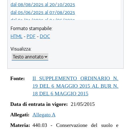
dal 08/08/2025 al 20/10/2025
dal 05/06/2025 al 07/08/2025
dal 01/01/2025 al 04/06/2025
dal 27/10/2024 al 31/12/2024
Formato stampabile:
dal 01/01/2024 al 26/10/2024
HTML
-
PDF
-
DOC
dal 07/03/2023 al 31/12/2023
Visualizza:
dal 01/01/2023 al 06/03/2023
dal 09/08/2022 al 31/12/2022
dal 14/06/2022 al 08/08/2022
dal 06/11/2021 al 31/12/2021
Fonte:
II SUPPLEMENTO ORDINARIO N.
dal 12/08/2021 al 05/11/2021
19 DEL 6 MAGGIO 2015 AL BUR N.
dal 20/05/2021 al 11/08/2021
18 DEL 6 MAGGIO 2015
dal 01/01/2021 al 19/05/2021
Data di entrata in vigore:
21/05/2015
dal 11/08/2020 al 31/12/2020
Allegati:
dal 02/07/2020 al 10/08/2020
Allegato A
dal 01/01/2020 al 01/07/2020
Materia:
440.03
-
Conservazione del suolo e
dal 10/08/2019 al 31/12/2019