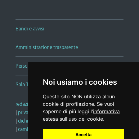
Bandi e avvisi
Amministrazione trasparente
Persone e Uffici
Noi usiamo i cookies
Sala Tiziano Tessitori
Questo sito NON utilizza alcun
redazione web
|
note legali
|
glossario
cookie di profilazione. Se vuoi
saperne di più leggi l'
informativa
|
privacy
|
social media policy
estesa sull'uso dei cookie
.
|
dichiarazione di accessibilità
|
feedback
|
cambio preferenze cookie
Accetta