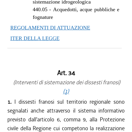
sistemazione idrogeologica
dal 27/06/2019 al 09/08/2019
440.05
-
Acquedotti, acque pubbliche e
dal 01/05/2019 al 26/06/2019
fognature
dal 29/03/2018 al 30/04/2019
REGOLAMENTI DI ATTUAZIONE
dal 15/02/2018 al 28/03/2018
ITER DELLA LEGGE
dal 05/01/2018 al 14/02/2018
dal 10/08/2017 al 04/01/2018
dal 13/08/2016 al 09/08/2017
dal 13/01/2016 al 12/08/2016
dal 01/10/2015 al 12/01/2016
Art. 34
dal 21/05/2015 al 30/09/2015
(Interventi di sistemazione dei dissesti franosi)
(1)
1.
I dissesti franosi sul territorio regionale sono
segnalati anche attraverso il sistema informativo
previsto dall'articolo 6, comma 9, alla Protezione
civile della Regione cui competono la realizzazione