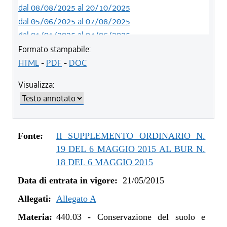
dal 08/08/2025 al 20/10/2025
dal 05/06/2025 al 07/08/2025
dal 01/01/2025 al 04/06/2025
dal 27/10/2024 al 31/12/2024
Formato stampabile:
dal 01/01/2024 al 26/10/2024
HTML
-
PDF
-
DOC
dal 07/03/2023 al 31/12/2023
Visualizza:
dal 01/01/2023 al 06/03/2023
dal 09/08/2022 al 31/12/2022
dal 14/06/2022 al 08/08/2022
dal 06/11/2021 al 31/12/2021
Fonte:
II SUPPLEMENTO ORDINARIO N.
dal 12/08/2021 al 05/11/2021
19 DEL 6 MAGGIO 2015 AL BUR N.
dal 20/05/2021 al 11/08/2021
18 DEL 6 MAGGIO 2015
dal 01/01/2021 al 19/05/2021
Data di entrata in vigore:
21/05/2015
dal 11/08/2020 al 31/12/2020
Allegati:
dal 02/07/2020 al 10/08/2020
Allegato A
dal 01/01/2020 al 01/07/2020
Materia:
440.03
-
Conservazione del suolo e
dal 10/08/2019 al 31/12/2019