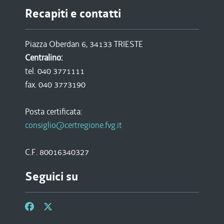
Recapiti e contatti
Piazza Oberdan 6, 34133 TRIESTE
Centralino:
tel. 040 3771111
fax. 040 3773190
Posta certificata:
consiglio@certregione.fvg.it
C.F. 80016340327
Seguici su