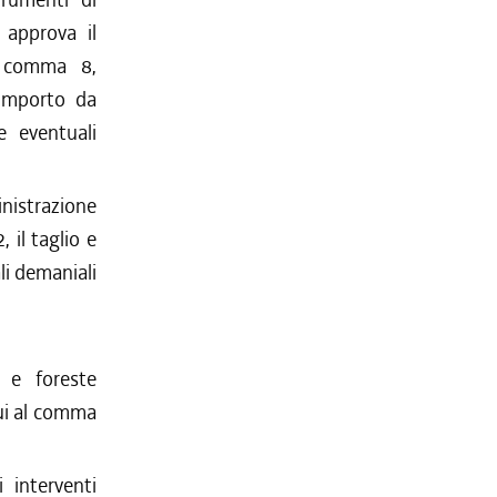
approva il
7, comma 8,
 importo da
e eventuali
ministrazione
 il taglio e
ali demaniali
a e foreste
cui al comma
 interventi