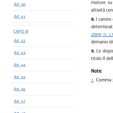
motore su 
Art. 40
attività con
Art. 41
8.
I canoni 
determinati
CAPO III
2009, n. 1
Art. 42
demanio idr
9.
Le dispo
Art. 43
titolo II d
Art. 44
Note:
Art. 45
1
Comma 2 
Art. 46
Art. 47