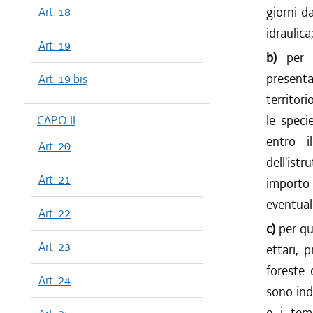
giorni d
Art. 18
idraulica
Art. 19
b)
per 
presenta
Art. 19 bis
territori
le speci
CAPO II
entro i
Art. 20
dell'ist
Art. 21
importo 
eventuali
Art. 22
c)
per qu
Art. 23
ettari, 
foreste 
Art. 24
sono ind
e i tem