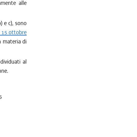
amente alle
) e c), sono
e 15 ottobre
n materia di
dividuati al
one.
6