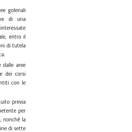
ree golenali
one di una
interessate
le, entro il
ni di tutela
ta.
e dalle aree
e dei corsi
titi con le
tuito previa
petente per
e, nonché la
ine di sette