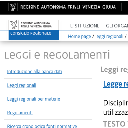
L'ISTITUZIONE
GLI ORGA
Home page
/
leggi regionali
/
LEGGI E REGOLAMENTI
Leggi re
Introduzione alla banca dati
Legge r
Leggi regionali
Leggi regionali per materie
Discipli
utilizza
Regolamenti
TESTO 
Ricerca cronologica fonti normative