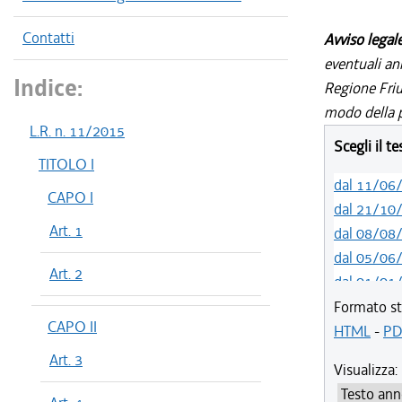
Contatti
Avviso legal
eventuali an
Indice:
Regione Friul
modo della p
L.R. n. 11/2015
Scegli il t
TITOLO I
dal 11/06
CAPO I
dal 21/10
Art. 1
dal 08/08
dal 05/06
Art. 2
dal 01/01
dal 27/10
Formato st
CAPO II
dal 01/01
HTML
-
PD
dal 07/03
Art. 3
Visualizza:
dal 01/01