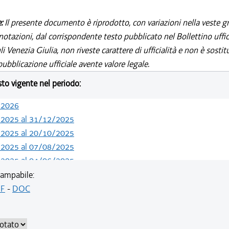
e:
Il presente documento è riprodotto, con variazioni nella veste gr
notazioni, dal corrispondente testo pubblicato nel Bollettino uffic
i Venezia Giulia, non riveste carattere di ufficialità e non è sostit
ubblicazione ufficiale avente valore legale.
esto vigente nel periodo:
/2026
/2025 al 31/12/2025
/2025 al 20/10/2025
/2025 al 07/08/2025
/2025 al 04/06/2025
/2024 al 31/12/2024
ampabile:
/2024 al 26/10/2024
F
-
DOC
/2023 al 31/12/2023
/2023 al 06/03/2023