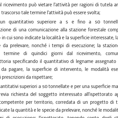
al ricevimento può vietare l'attività per ragioni di tutela 
; trascorso tale termine l'attività può essere svolta;
un quantitativo superiore a 5 e fino a 50 tonnella
zione di una comunicazione alla stazione forestale com
o in cui sono indicate la località e la superficie interessate, 
e da prelevare, nonché i tempi di esecuzione; la stazione
l termine di quindici giorni dal ricevimento, comuni
ruttoria specificando il quantitativo di legname assegnato e
da pagare, la superficie di intervento, le modalità ese
 prescrizioni da rispettare;
antitativi superiori a 50 tonnellate e per una superficie m
previa richiesta del soggetto interessato all'ispettorato a
competente per territorio, corredata di un progetto di ta
icate la quantità e le specie da prelevare, nonché le modali
pi di esecuzione; l'ispettorato, tenendo conto degli s