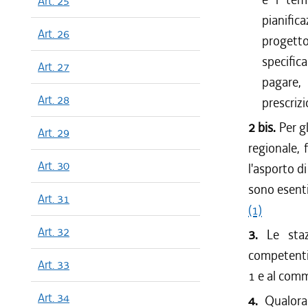
Art. 25
pianific
Art. 26
progett
specific
Art. 27
pagare, 
Art. 28
prescrizi
2 bis.
Per g
Art. 29
regionale, 
Art. 30
l'asporto di
sono esent
Art. 31
(1)
Art. 32
3.
Le staz
competenti 
Art. 33
1 e al comm
Art. 34
4.
Qualora