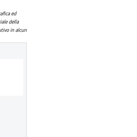
afica ed
iale della
utivo in alcun