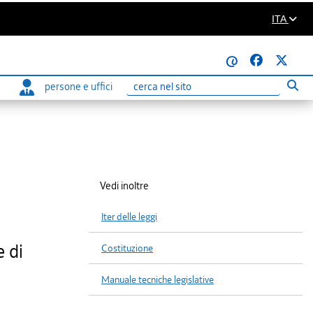
ITA
@
persone e uffici
Eseg
Ricerca
Vedi inoltre
Iter delle leggi
e di
Costituzione
Manuale tecniche legislative