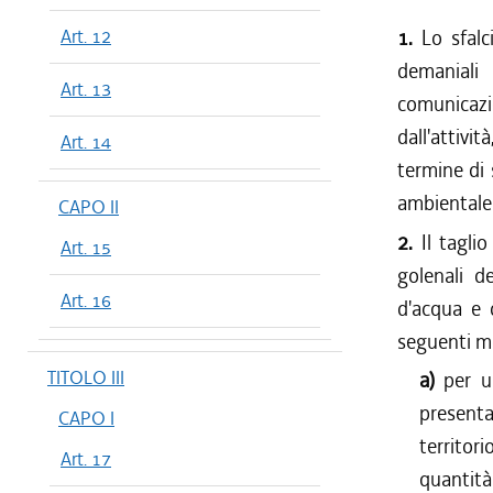
dal 13/01
Art. 12
1.
Lo sfalc
dal 01/10
demaniali
dal 21/05
Art. 13
comunicazi
dall'attivi
Art. 14
termine di 
ambientale 
CAPO II
2.
Il tagli
Art. 15
golenali d
Art. 16
d'acqua e 
seguenti m
TITOLO III
a)
per u
presenta
CAPO I
territori
Art. 17
quantità 