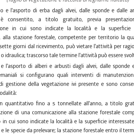
/2016 al 12/08/2016
io e l'asporto di erba dagli alvei, dalle sponde e dalle a
/2015 al 12/01/2016
 è consentito, a titolo gratuito, previa presentazi
/2015 al 30/09/2015
one in cui sono indicate la località e la superficie 
tà, alla stazione forestale, competente per territorio la qua
sette giorni dal ricevimento, può vietare l'attività per ragio
o idraulica; trascorso tale termine l'attività può essere svol
o e l'asporto di alberi e arbusti dagli alvei, dalle sponde 
emaniali si configurano quali interventi di manutenzion
di gestione della vegetazione ivi presente e sono consen
odalità:
n quantitativo fino a 5 tonnellate all'anno, a titolo gra
zione di una comunicazione alla stazione forestale com
o in cui sono indicate la località e la superficie interessat
e le specie da prelevare; la stazione forestale entro il term