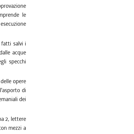
approvazione
omprende le
i esecuzione
fatti salvi i
 dalle acque
egli specchi
 delle opere
ll'asporto di
demaniali dei
a 2, lettere
 con mezzi a