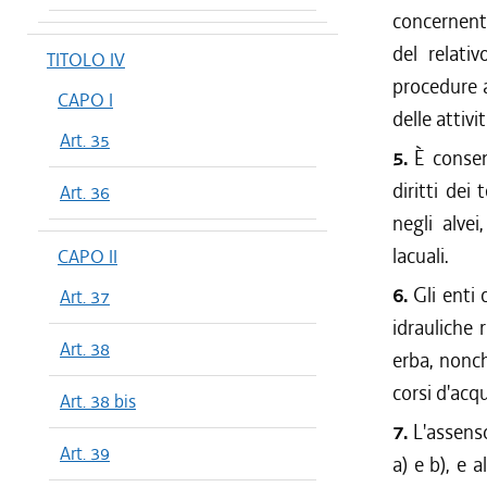
concernenti
del relati
TITOLO IV
procedure a
CAPO I
delle attivi
Art. 35
5.
È consent
diritti dei
Art. 36
negli alvei
lacuali.
CAPO II
6.
Gli enti
Art. 37
idrauliche r
Art. 38
erba, nonché
corsi d'acq
Art. 38 bis
7.
L'assenso
Art. 39
a) e b), e 