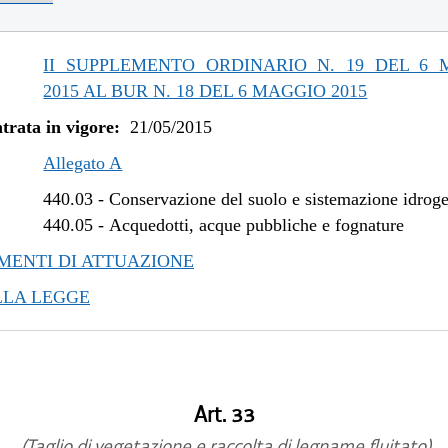
/2022 al 31/12/2022
/2022 al 08/08/2022
/2021 al 31/12/2021
II SUPPLEMENTO ORDINARIO N. 19 DEL 6 
/2021 al 05/11/2021
2015 AL BUR N. 18 DEL 6 MAGGIO 2015
/2021 al 11/08/2021
trata in vigore:
21/05/2015
/2021 al 19/05/2021
/2020 al 31/12/2020
Allegato A
/2020 al 10/08/2020
440.03
-
Conservazione del suolo e sistemazione idrog
/2020 al 01/07/2020
440.05
-
Acquedotti, acque pubbliche e fognature
/2019 al 31/12/2019
ENTI DI ATTUAZIONE
/2019 al 09/08/2019
LLA LEGGE
/2019 al 26/06/2019
/2018 al 30/04/2019
/2018 al 28/03/2018
/2018 al 14/02/2018
/2017 al 04/01/2018
Art. 33
/2016 al 09/08/2017
(Taglio di vegetazione e raccolta di legname fluitato)