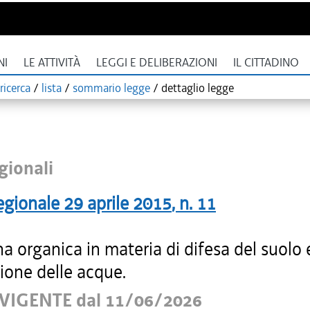
NI
LE ATTIVITÀ
LEGGI E DELIBERAZIONI
IL CITTADINO
ricerca
/
lista
/
sommario legge
/
dettaglio legge
gionali
egionale
29 aprile 2015
, n.
11
na organica in materia di difesa del suolo 
zione delle acque.
VIGENTE dal 11/06/2026