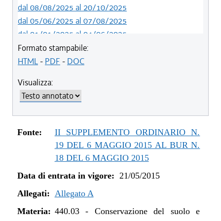
dal 08/08/2025 al 20/10/2025
dal 05/06/2025 al 07/08/2025
dal 01/01/2025 al 04/06/2025
dal 27/10/2024 al 31/12/2024
Formato stampabile:
dal 01/01/2024 al 26/10/2024
HTML
-
PDF
-
DOC
dal 07/03/2023 al 31/12/2023
Visualizza:
dal 01/01/2023 al 06/03/2023
dal 09/08/2022 al 31/12/2022
dal 14/06/2022 al 08/08/2022
dal 06/11/2021 al 31/12/2021
Fonte:
II SUPPLEMENTO ORDINARIO N.
dal 12/08/2021 al 05/11/2021
19 DEL 6 MAGGIO 2015 AL BUR N.
dal 20/05/2021 al 11/08/2021
18 DEL 6 MAGGIO 2015
dal 01/01/2021 al 19/05/2021
Data di entrata in vigore:
21/05/2015
dal 11/08/2020 al 31/12/2020
Allegati:
dal 02/07/2020 al 10/08/2020
Allegato A
dal 01/01/2020 al 01/07/2020
Materia:
440.03
-
Conservazione del suolo e
dal 10/08/2019 al 31/12/2019