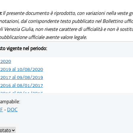
e:
Il presente documento è riprodotto, con variazioni nella veste gr
notazioni, dal corrispondente testo pubblicato nel Bollettino uffic
i Venezia Giulia, non riveste carattere di ufficialità e non è sostit
ubblicazione ufficiale avente valore legale.
esto vigente nel periodo:
/2020
/2019 al 10/08/2020
/2017 al 09/08/2019
/2016 al 08/01/2017
/2016 al 09/11/2016
/2015 al 12/08/2016
ampabile:
/2015 al 10/08/2015
F
-
DOC