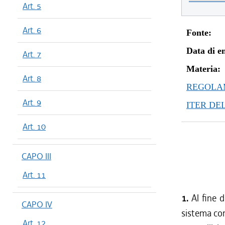
Art. 5
Art. 6
Fonte:
Data di en
Art. 7
Materia:
Art. 8
REGOLAM
Art. 9
ITER DE
Art. 10
CAPO III
Art. 11
1.
Al fine d
CAPO IV
sistema com
Art. 12