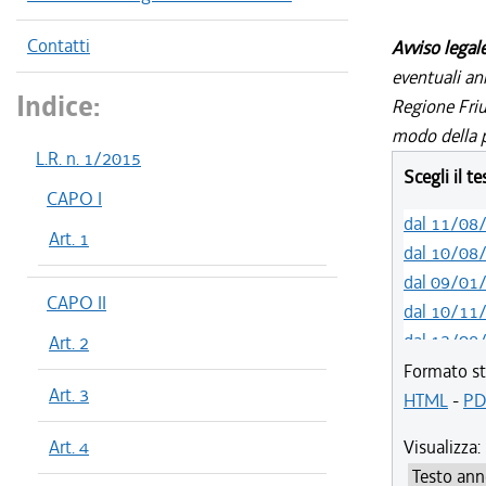
Contatti
Avviso legal
eventuali an
Indice:
Regione Friul
modo della p
L.R. n. 1/2015
Scegli il t
CAPO I
dal 11/08
Art. 1
dal 10/08
dal 09/01
CAPO II
dal 10/11
dal 13/08
Art. 2
dal 11/08
Formato st
Art. 3
dal 19/02
HTML
-
PD
Art. 4
Visualizza: