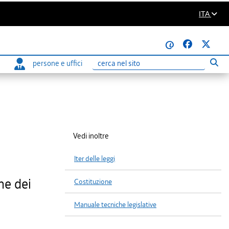
ITA
@
persone e uffici
Eseg
Ricerca
Vedi inoltre
Iter delle leggi
ne dei
Costituzione
Manuale tecniche legislative