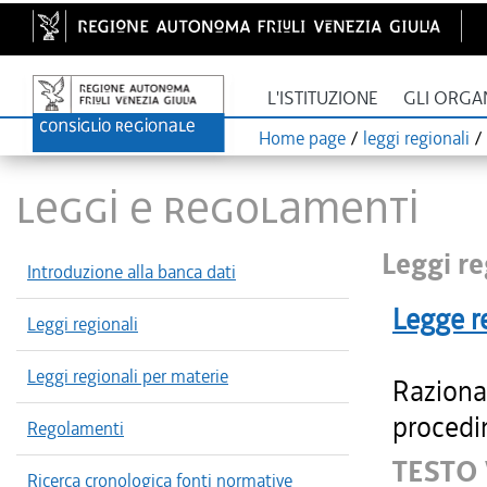
L'ISTITUZIONE
GLI ORGA
Home page
/
leggi regionali
/
LEGGI E REGOLAMENTI
Leggi re
Introduzione alla banca dati
Legge r
Leggi regionali
Leggi regionali per materie
Razional
procedi
Regolamenti
TESTO 
Ricerca cronologica fonti normative