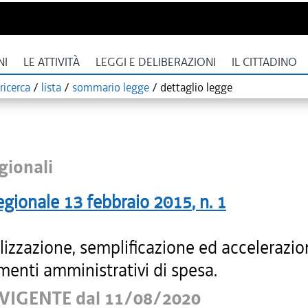
NI
LE ATTIVITÀ
LEGGI E DELIBERAZIONI
IL CITTADINO
ricerca
/
lista
/
sommario legge
/
dettaglio legge
gionali
egionale
13 febbraio 2015
, n.
1
izzazione, semplificazione ed accelerazio
menti amministrativi di spesa.
VIGENTE dal 11/08/2020