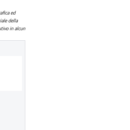
afica ed
iale della
utivo in alcun