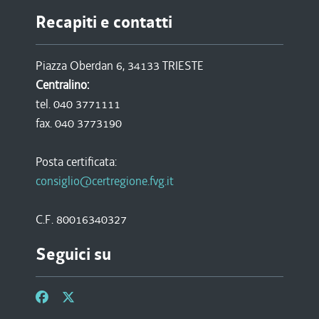
Recapiti e contatti
Piazza Oberdan 6, 34133 TRIESTE
Centralino:
tel. 040 3771111
fax. 040 3773190
Posta certificata:
consiglio@certregione.fvg.it
C.F. 80016340327
Seguici su