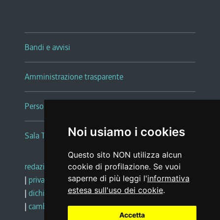
Bandi e avvisi
Amministrazione trasparente
Persone e Uffici
Noi usiamo i cookies
Sala Tiziano Tessitori
Questo sito NON utilizza alcun
redazione web
|
note legali
|
glossario
cookie di profilazione. Se vuoi
saperne di più leggi l'
informativa
|
privacy
|
social media policy
estesa sull'uso dei cookie
.
|
dichiarazione di accessibilità
|
feedback
|
cambio preferenze cookie
Accetta