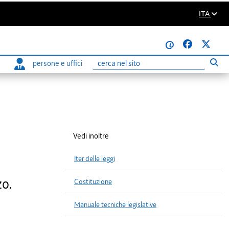
ITA
@
persone e uffici
Eseg
Ricerca
Vedi inoltre
Iter delle leggi
zo.
Costituzione
Manuale tecniche legislative