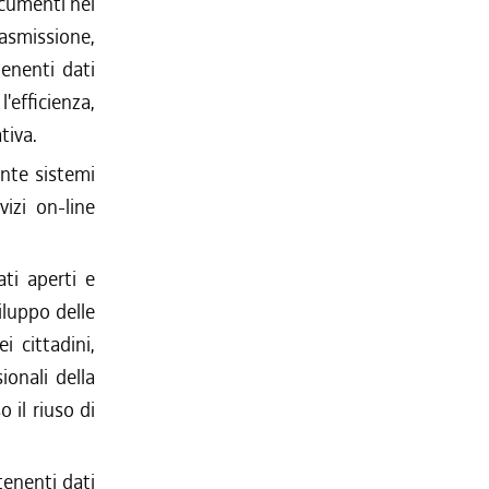
documenti nel
trasmissione,
tenenti dati
'efficienza,
tiva.
ante sistemi
vizi on-line
ati aperti e
viluppo delle
i cittadini,
ionali della
 il riuso di
tenenti dati