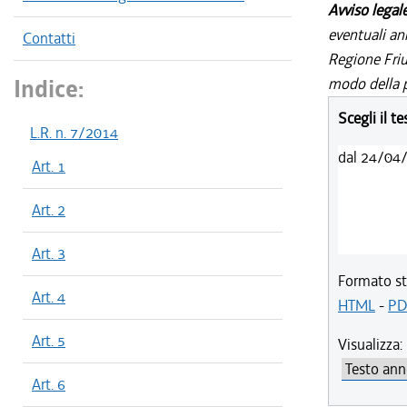
Avviso legal
eventuali an
Contatti
Regione Friul
Indice:
modo della p
Scegli il t
L.R. n. 7/2014
dal 24/04
Art. 1
Art. 2
Art. 3
Formato st
Art. 4
HTML
-
PD
Art. 5
Visualizza:
Art. 6