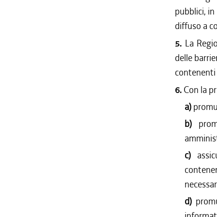
pubblici, i
diffuso a c
5.
La Regio
delle barrie
contenenti 
6.
Con la pr
a)
promuo
b)
prom
amministr
c)
assic
contenen
necessari
d)
promu
informat