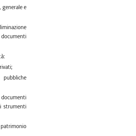
, generale e
liminazione
i e documenti
tà:
ivati;
 pubbliche
i documenti
i strumenti
 patrimonio