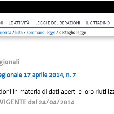
NI
LE ATTIVITÀ
LEGGI E DELIBERAZIONI
IL CITTADINO
ricerca
/
lista
/
sommario legge
/
dettaglio legge
gionali
egionale
17 aprile 2014
, n.
7
ioni in materia di dati aperti e loro riutiliz
VIGENTE dal 24/04/2014