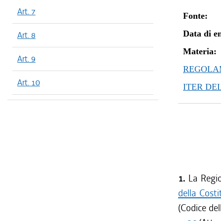
Art. 7
Fonte:
Data di en
Art. 8
Materia:
Art. 9
REGOLAM
Art. 10
ITER DE
1.
La Regio
della Costi
(Codice del