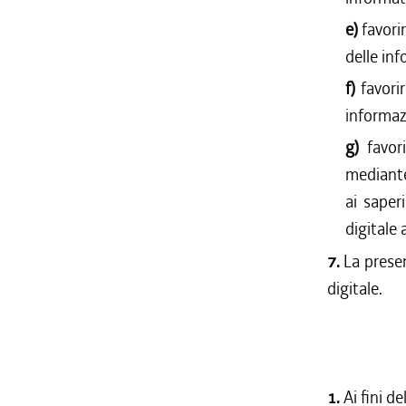
e)
favori
delle in
f)
favori
informaz
g)
favor
mediante 
ai saper
digitale 
7.
La presen
digitale.
1.
Ai fini d