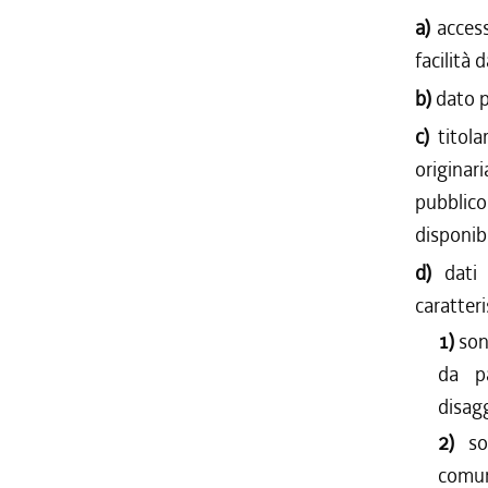
a)
access
facilità 
b)
dato p
c)
titol
originar
pubblic
disponibi
d)
dati
caratteri
1)
son
da pa
disag
2)
so
comun