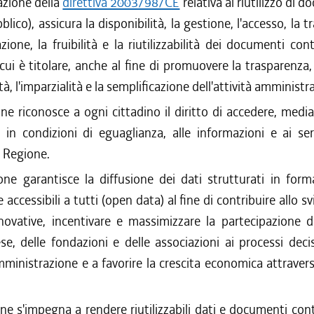
zione della
direttiva 2003/98/CE
relativa al riutilizzo di 
lico), assicura la disponibilità, la gestione, l'accesso, la 
zione, la fruibilità e la riutilizzabilità dei documenti con
 cui è titolare, anche al fine di promuovere la trasparenza, l
à, l'imparzialità e la semplificazione dell'attività amministra
ne riconosce a ogni cittadino il diritto di accedere, medi
, in condizioni di eguaglianza, alle informazioni e ai ser
a Regione.
ne garantisce la diffusione dei dati strutturati in form
accessibili a tutti (open data) al fine di contribuire allo s
ovative, incentivare e massimizzare la partecipazione de
se, delle fondazioni e delle associazioni ai processi decis
ministrazione e a favorire la crescita economica attraverso
ne s'impegna a rendere riutilizzabili dati e documenti con