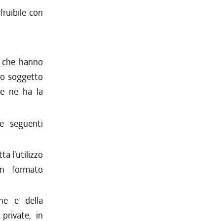
fruibile con
2, che hanno
ro soggetto
he ne ha la
e seguenti
a l'utilizzo
in formato
one e della
private, in