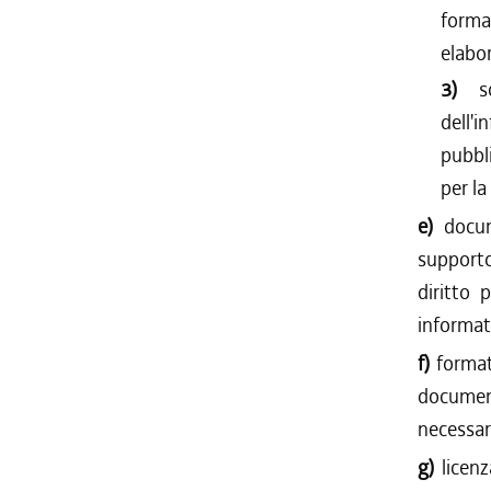
format
elabor
3)
s
dell'
pubbli
per la
e)
docum
supporto
diritto
informati
f)
format
documen
necessari
g)
licenz