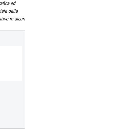
afica ed
iale della
utivo in alcun