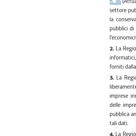
n. 36
(Attua
settore pubb
la conserva
pubblici di
l'economicit
2.
La Regio
informatici
forniti dall
3.
La Regio
liberamente 
imprese inn
delle impre
pubblica am
tali dati.
4.
La Regio