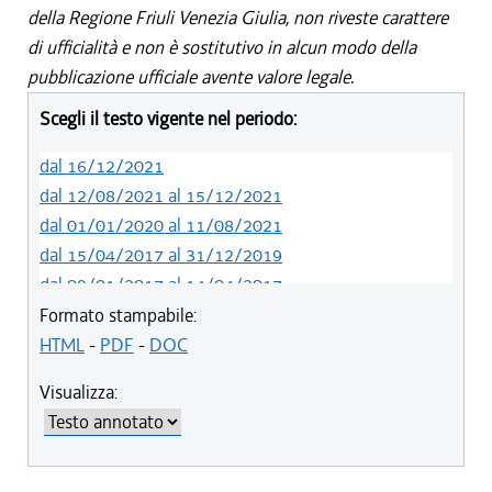
della Regione Friuli Venezia Giulia, non riveste carattere
di ufficialità e non è sostitutivo in alcun modo della
pubblicazione ufficiale avente valore legale.
Scegli il testo vigente nel periodo:
dal 16/12/2021
dal 12/08/2021 al 15/12/2021
dal 01/01/2020 al 11/08/2021
dal 15/04/2017 al 31/12/2019
dal 09/01/2017 al 14/04/2017
dal 23/07/2015 al 08/01/2017
Formato stampabile:
dal 08/08/2014 al 22/07/2015
HTML
-
PDF
-
DOC
dal 28/03/2014 al 07/08/2014
Visualizza: