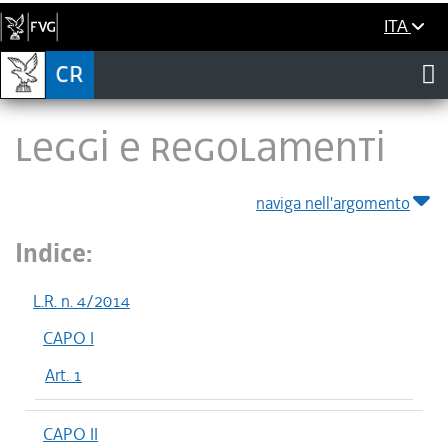
ITA
LEGGI E REGOLAMENTI
naviga nell'argomento
Indice:
L.R. n. 4/2014
CAPO I
Art. 1
CAPO II